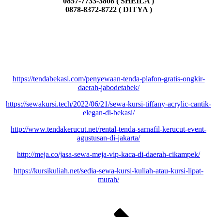
0857-7733-3808 ( SHEILA )
0878-8372-8722 ( DITYA )
https://tendabekasi.com/penyewaan-tenda-plafon-gratis-ongkir-
daerah-jabodetabek/
https://sewakursi.tech/2022/06/21/sewa-kursi-tiffany-acrylic-cantik-
elegan-di-bekasi/
http://www.tendakerucut.net/rental-tenda-sarnafil-kerucut-event-
agustusan-di-jakarta/
http://meja.co/jasa-sewa-meja-vip-kaca-di-daerah-cikampek/
https://kursikuliah.net/sedia-sewa-kursi-kuliah-atau-kursi-lipat-
murah/
Paginasi
Laman
Laman
Laman
Laman