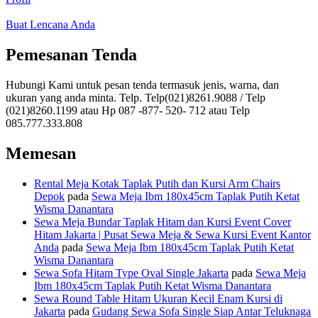
Buat Lencana Anda
Pemesanan Tenda
Hubungi Kami untuk pesan tenda termasuk jenis, warna, dan
ukuran yang anda minta. Telp. Telp(021)8261.9088 / Telp
(021)8260.1199 atau Hp 087 -877- 520- 712 atau Telp
085.777.333.808
Memesan
Rental Meja Kotak Taplak Putih dan Kursi Arm Chairs
Depok
pada
Sewa Meja Ibm 180x45cm Taplak Putih Ketat
Wisma Danantara
Sewa Meja Bundar Taplak Hitam dan Kursi Event Cover
Hitam Jakarta | Pusat Sewa Meja & Sewa Kursi Event Kantor
Anda
pada
Sewa Meja Ibm 180x45cm Taplak Putih Ketat
Wisma Danantara
Sewa Sofa Hitam Type Oval Single Jakarta
pada
Sewa Meja
Ibm 180x45cm Taplak Putih Ketat Wisma Danantara
Sewa Round Table Hitam Ukuran Kecil Enam Kursi di
Jakarta
pada
Gudang Sewa Sofa Single Siap Antar Teluknaga