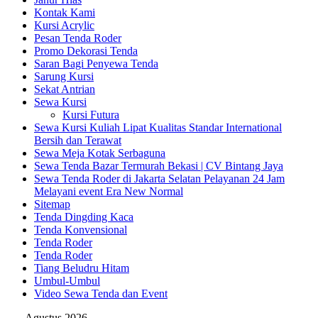
Kontak Kami
Kursi Acrylic
Pesan Tenda Roder
Promo Dekorasi Tenda
Saran Bagi Penyewa Tenda
Sarung Kursi
Sekat Antrian
Sewa Kursi
Kursi Futura
Sewa Kursi Kuliah Lipat Kualitas Standar International
Bersih dan Terawat
Sewa Meja Kotak Serbaguna
Sewa Tenda Bazar Termurah Bekasi | CV Bintang Jaya
Sewa Tenda Roder di Jakarta Selatan Pelayanan 24 Jam
Melayani event Era New Normal
Sitemap
Tenda Dingding Kaca
Tenda Konvensional
Tenda Roder
Tenda Roder
Tiang Beludru Hitam
Umbul-Umbul
Video Sewa Tenda dan Event
Agustus 2026