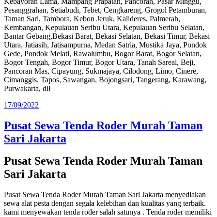
Kebayoran Lama, Mampang Prapatan, Pancoran, Pasar Minggu,
Pesanggrahan, Setiabudi, Tebet, Cengkareng, Grogol Petamburan,
Taman Sari, Tambora, Kebon Jeruk, Kalideres, Palmerah,
Kembangan, Kepulauan Seribu Utara, Kepulauan Seribu Selatan,
Bantar Gebang,Bekasi Barat, Bekasi Selatan, Bekasi Timur, Bekasi
Utara, Jatiasih, Jatisampurna, Medan Satria, Mustika Jaya, Pondok
Gede, Pondok Melati, Rawalumbu, Bogor Barat, Bogor Selatan,
Bogor Tengah, Bogor Timur, Bogor Utara, Tanah Sareal, Beji,
Pancoran Mas, Cipayung, Sukmajaya, Cilodong, Limo, Cinere,
Cimanggis, Tapos, Sawangan, Bojongsari, Tangerang, Karawang,
Purwakarta, dll
Diposkan
17/09/2022
pada
Pusat Sewa Tenda Roder Murah Taman
Sari Jakarta
Pusat Sewa Tenda Roder Murah Taman
Sari Jakarta
Pusat Sewa Tenda Roder Murah Taman Sari Jakarta menyediakan
sewa alat pesta dengan segala kelebihan dan kualitas yang terbaik.
kami menyewakan tenda roder salah satunya . Tenda roder memiliki