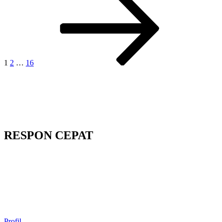
selanjutnya
pos
1
2
…
16
RESPON CEPAT
Profil