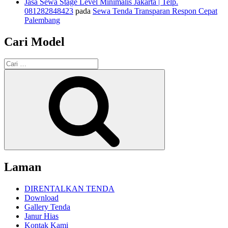
Jasa Sewa Stage Level Minimalis Jakarta | Telp.
081282848423
pada
Sewa Tenda Transparan Respon Cepat
Palembang
Cari Model
Pencarian
untuk:
Cari
Laman
DIRENTALKAN TENDA
Download
Gallery Tenda
Janur Hias
Kontak Kami