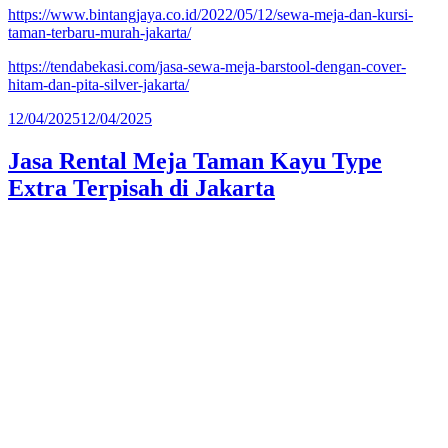
https://www.bintangjaya.co.id/2022/05/12/sewa-meja-dan-kursi-
taman-terbaru-murah-jakarta/
https://tendabekasi.com/jasa-sewa-meja-barstool-dengan-cover-
hitam-dan-pita-silver-jakarta/
Diposkan
12/04/2025
12/04/2025
pada
Jasa Rental Meja Taman Kayu Type
Extra Terpisah di Jakarta