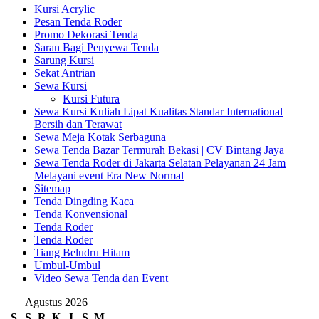
Kursi Acrylic
Pesan Tenda Roder
Promo Dekorasi Tenda
Saran Bagi Penyewa Tenda
Sarung Kursi
Sekat Antrian
Sewa Kursi
Kursi Futura
Sewa Kursi Kuliah Lipat Kualitas Standar International
Bersih dan Terawat
Sewa Meja Kotak Serbaguna
Sewa Tenda Bazar Termurah Bekasi | CV Bintang Jaya
Sewa Tenda Roder di Jakarta Selatan Pelayanan 24 Jam
Melayani event Era New Normal
Sitemap
Tenda Dingding Kaca
Tenda Konvensional
Tenda Roder
Tenda Roder
Tiang Beludru Hitam
Umbul-Umbul
Video Sewa Tenda dan Event
Agustus 2026
S
S
R
K
J
S
M