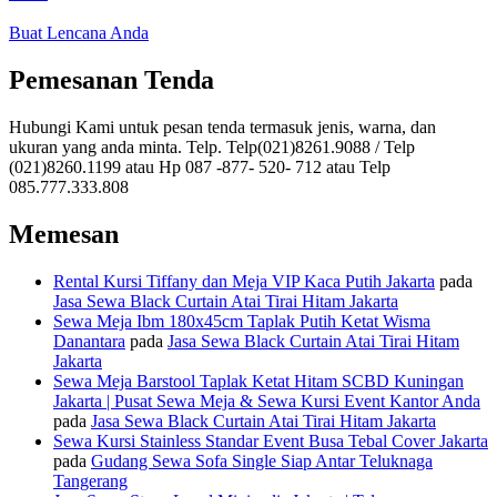
Buat Lencana Anda
Pemesanan Tenda
Hubungi Kami untuk pesan tenda termasuk jenis, warna, dan
ukuran yang anda minta. Telp. Telp(021)8261.9088 / Telp
(021)8260.1199 atau Hp 087 -877- 520- 712 atau Telp
085.777.333.808
Memesan
Rental Kursi Tiffany dan Meja VIP Kaca Putih Jakarta
pada
Jasa Sewa Black Curtain Atai Tirai Hitam Jakarta
Sewa Meja Ibm 180x45cm Taplak Putih Ketat Wisma
Danantara
pada
Jasa Sewa Black Curtain Atai Tirai Hitam
Jakarta
Sewa Meja Barstool Taplak Ketat Hitam SCBD Kuningan
Jakarta | Pusat Sewa Meja & Sewa Kursi Event Kantor Anda
pada
Jasa Sewa Black Curtain Atai Tirai Hitam Jakarta
Sewa Kursi Stainless Standar Event Busa Tebal Cover Jakarta
pada
Gudang Sewa Sofa Single Siap Antar Teluknaga
Tangerang