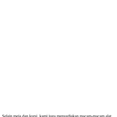
Selain meja dan kursi, kami juga menyediakan macam-macam alat