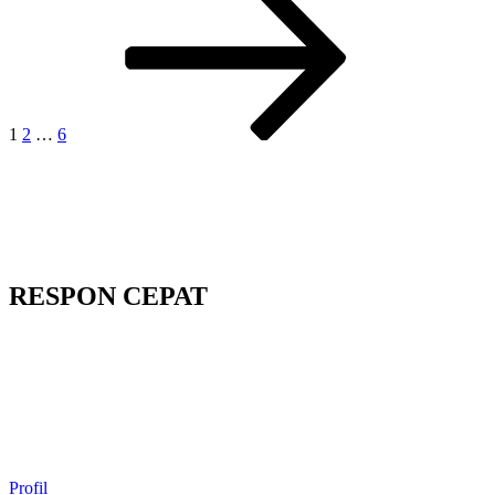
selanjutnya
pos
1
2
…
6
RESPON CEPAT
Profil