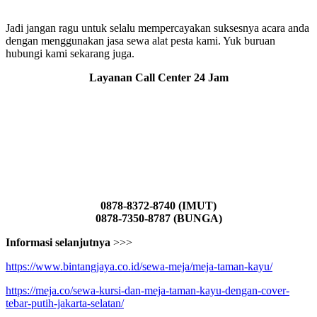
Jadi jangan ragu untuk selalu mempercayakan suksesnya acara anda
dengan menggunakan jasa sewa alat pesta kami. Yuk buruan
hubungi kami sekarang juga.
Layanan Call Center 24 Jam
0878-8372-8740 (IMUT)
0878-7350-8787 (BUNGA)
Informasi selanjutnya
>>>
https://www.bintangjaya.co.id/sewa-meja/meja-taman-kayu/
https://meja.co/sewa-kursi-dan-meja-taman-kayu-dengan-cover-
tebar-putih-jakarta-selatan/