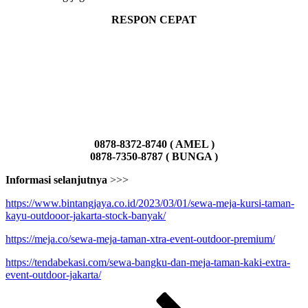
RESPON CEPAT
0878-8372-8740 ( AMEL )
0878-7350-8787 ( BUNGA )
Informasi selanjutnya
>>>
https://www.bintangjaya.co.id/2023/03/01/sewa-meja-kursi-taman-
kayu-outdooor-jakarta-stock-banyak/
https://meja.co/sewa-meja-taman-xtra-event-outdoor-premium/
https://tendabekasi.com/sewa-bangku-dan-meja-taman-kaki-extra-
event-outdoor-jakarta/
Paginasi
Laman
Laman
Laman
Laman