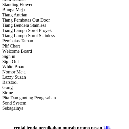
Standing Flower
Bunga Meja
Tiang Antrian
Tiang Pembatas Out Door
Tiang Bendera Stainless
Tiang Lampu Sorot Proyek
Tiang Lampu Sorot Stainless
Pembatas Taman
Plif Chart
Wеlсоmе Board
Sign іn
Sign Out
White Board
Nomor Meja
Lazzy Suzan
Barstool
Gong
Sirine
Pita Dan gunting Pengesahan
Sond System
Sebagainya
rental tenda pernikahan murah promo pesan
klik