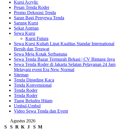
Kursi Acrylic
Pesan Tenda Roder
Promo Dekorasi Tenda
Saran Bagi Penyewa Tenda
Sarung Kursi
Sekat Antrian
Sewa Kursi
Kursi Futura
Sewa Kursi Kuliah Lipat Kualitas Standar International
Bersih dan Terawat
Sewa Meja Kotak Serbaguna
Sewa Tenda Bazar Termurah Bekasi | CV Bintang Jaya
Sewa Tenda Roder di Jakarta Selatan Pelayanan 24 Jam
Melayani event Era New Normal
Sitemap
Tenda Dingding Kaca
Tenda Konvensional
Tenda Roder
Tenda Roder
Tiang Beludru Hitam
Umbul-Umbul
Video Sewa Tenda dan Event
Agustus 2026
S
S
R
K
J
S
M