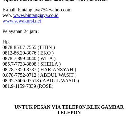
E-mail. bintangjaya75@yahoo.com
web.
www.bintangjaya.co.id
www.sewakursi.net
Pelayanan 24 jam :
Hp.
0878-853.7-7555 (TITIN )
0812-86.20-3076 ( EKO )
0878-7.899-4040 ( WITA )
085.7-7733-3808 ( SHEILA )
08.78-7350-8787 ( HARIANSYAH )
0.878-7752-0712 ( ABDUL WASIT )
08.95-3606-07518 ( ABDUL WASIT )
081.9-1159-7339 (ROSE)
UNTUK PESAN VIA TELEPON,KLIK GAMBAR
TELEPON