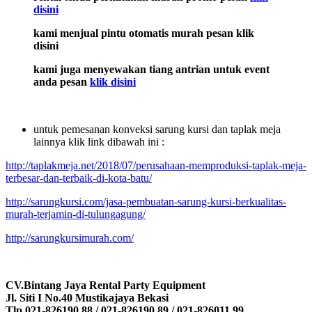
disini
kami menjual pintu otomatis murah pesan klik
disini
kami juga menyewakan tiang antrian untuk event
anda pesan
klik disini
untuk pemesanan konveksi sarung kursi dan taplak meja
lainnya klik link dibawah ini :
http://taplakmeja.net/2018/07/perusahaan-memproduksi-taplak-meja-
terbesar-dan-terbaik-di-kota-batu/
http://sarungkursi.com/jasa-pembuatan-sarung-kursi-berkualitas-
murah-terjamin-di-tulungagung/
http://sarungkursimurah.com/
CV.Bintang Jaya Rental Party Equipment
Jl. Siti I No.40 Mustikajaya Bekasi
Tlp.021-826190.88 / 021-826190.89 / 021-826011.99