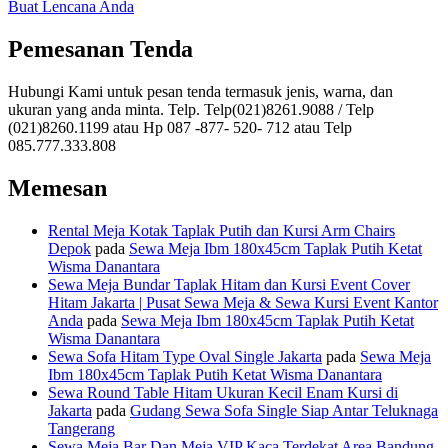
Buat Lencana Anda
Pemesanan Tenda
Hubungi Kami untuk pesan tenda termasuk jenis, warna, dan
ukuran yang anda minta. Telp. Telp(021)8261.9088 / Telp
(021)8260.1199 atau Hp 087 -877- 520- 712 atau Telp
085.777.333.808
Memesan
Rental Meja Kotak Taplak Putih dan Kursi Arm Chairs
Depok
pada
Sewa Meja Ibm 180x45cm Taplak Putih Ketat
Wisma Danantara
Sewa Meja Bundar Taplak Hitam dan Kursi Event Cover
Hitam Jakarta | Pusat Sewa Meja & Sewa Kursi Event Kantor
Anda
pada
Sewa Meja Ibm 180x45cm Taplak Putih Ketat
Wisma Danantara
Sewa Sofa Hitam Type Oval Single Jakarta
pada
Sewa Meja
Ibm 180x45cm Taplak Putih Ketat Wisma Danantara
Sewa Round Table Hitam Ukuran Kecil Enam Kursi di
Jakarta
pada
Gudang Sewa Sofa Single Siap Antar Teluknaga
Tangerang
Sewa Meja Bar Dan Meja VIP Kaca Terdekat Area Bandung