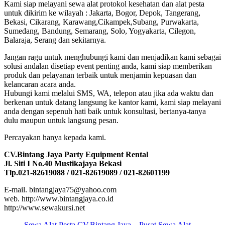
Kami siap melayani sewa alat protokol kesehatan dan alat pesta
untuk dikirim ke wilayah : Jakarta, Bogor, Depok, Tangerang,
Bekasi, Cikarang, Karawang,Cikampek,Subang, Purwakarta,
Sumedang, Bandung, Semarang, Solo, Yogyakarta, Cilegon,
Balaraja, Serang dan sekitarnya.
Jangan ragu untuk menghubungi kami dan menjadikan kami sebagai
solusi andalan disetiap event penting anda, kami siap memberikan
produk dan pelayanan terbaik untuk menjamin kepuasan dan
kelancaran acara anda.
Hubungi kami melalui SMS, WA, telepon atau jika ada waktu dan
berkenan untuk datang langsung ke kantor kami, kami siap melayani
anda dengan sepenuh hati baik untuk konsultasi, bertanya-tanya
dulu maupun untuk langsung pesan.
Percayakan hanya kepada kami.
CV.Bintang Jaya Party Equipment Rental
Jl. Siti I No.40 Mustikajaya Bekasi
Tlp.021-82619088 / 021-82619089 / 021-82601199
E-mail. bintangjaya75@yahoo.com
web. http://www.bintangjaya.co.id
http://www.sewakursi.net
Sewa Alat Pesta CV.Bintang Jaya – Pusat Sewa Alat