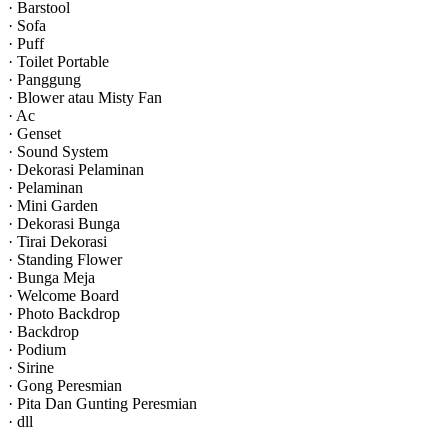
· Barstool
· Sofa
· Puff
· Toilet Portable
· Panggung
· Blower atau Misty Fan
· Ac
· Genset
· Sound System
· Dekorasi Pelaminan
· Pelaminan
· Mini Garden
· Dekorasi Bunga
· Tirai Dekorasi
· Standing Flower
· Bunga Meja
· Welcome Board
· Photo Backdrop
· Backdrop
· Podium
· Sirine
· Gong Peresmian
· Pita Dan Gunting Peresmian
· dll