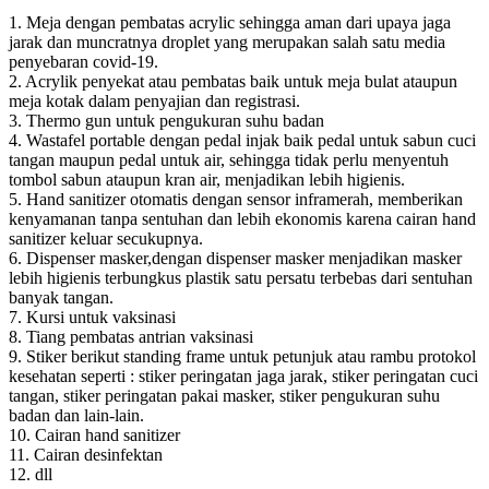
1. Meja dengan pembatas acrylic sehingga aman dari upaya jaga
jarak dan muncratnya droplet yang merupakan salah satu media
penyebaran covid-19.
2. Acrylik penyekat atau pembatas baik untuk meja bulat ataupun
meja kotak dalam penyajian dan registrasi.
3. Thermo gun untuk pengukuran suhu badan
4. Wastafel portable dengan pedal injak baik pedal untuk sabun cuci
tangan maupun pedal untuk air, sehingga tidak perlu menyentuh
tombol sabun ataupun kran air, menjadikan lebih higienis.
5. Hand sanitizer otomatis dengan sensor inframerah, memberikan
kenyamanan tanpa sentuhan dan lebih ekonomis karena cairan hand
sanitizer keluar secukupnya.
6. Dispenser masker,dengan dispenser masker menjadikan masker
lebih higienis terbungkus plastik satu persatu terbebas dari sentuhan
banyak tangan.
7. Kursi untuk vaksinasi
8. Tiang pembatas antrian vaksinasi
9. Stiker berikut standing frame untuk petunjuk atau rambu protokol
kesehatan seperti : stiker peringatan jaga jarak, stiker peringatan cuci
tangan, stiker peringatan pakai masker, stiker pengukuran suhu
badan dan lain-lain.
10. Cairan hand sanitizer
11. Cairan desinfektan
12. dll