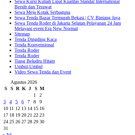
Sewa Kursi Kuliah Lipat Kualitas Standar International
Bersih dan Terawat
Sewa Meja Kotak Serbaguna
Sewa Tenda Bazar Termurah Bekasi | CV Bintang Jaya
Sewa Tenda Roder di Jakarta Selatan Pelayanan 24 Jam
Melayani event Era New Normal
Sitemap
Tenda Dingding Kaca
Tenda Konvensional
Tenda Roder
Tenda Roder
Tiang Beludru Hitam
Umbul-Umbul
Video Sewa Tenda dan Event
Agustus 2026
S
S
R
K
J
S
M
1
2
3
4
5
6
7
8
9
10
11
12
13
14
15
16
17
18
19
20
21
22
23
24
25
26
27
28
29
30
31
« Jul