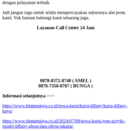
dengan pelayanan terbaik.
Jadi jangan ragu untuk selalu mempercayakan suksesnya alat pesta
kami. Yuk buruan hubungi kami sekarang juga.
Layanan Call Center 24 Jam
0878-8372-8740 ( AMEL )
0878-7350-8787 ( BUNGA )
Informasi selanjutnya
>>>
https://www.bintangjaya.co.id/sewa-kursi/kursi-tiffany/kursi-tiffany-
kayu/
https://www.bintangjaya.co.id/2024/07/08/sewa-kursi-type-acrylic-
model-tiffany-ghost-dan-olivia-jakarta/