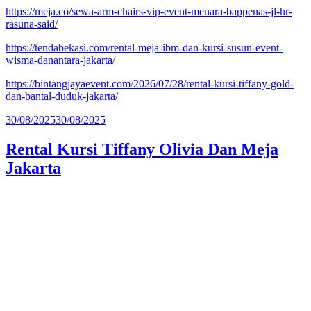
https://meja.co/sewa-arm-chairs-vip-event-menara-bappenas-jl-hr-
rasuna-said/
https://tendabekasi.com/rental-meja-ibm-dan-kursi-susun-event-
wisma-danantara-jakarta/
https://bintangjayaevent.com/2026/07/28/rental-kursi-tiffany-gold-
dan-bantal-duduk-jakarta/
Diposkan
30/08/2025
30/08/2025
pada
Rental Kursi Tiffany Olivia Dan Meja
Jakarta