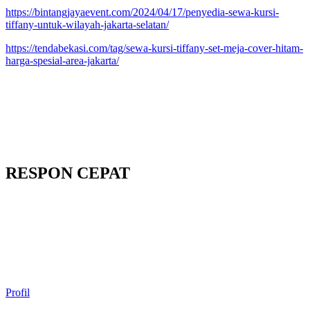
https://bintangjayaevent.com/2024/04/17/penyedia-sewa-kursi-
tiffany-untuk-wilayah-jakarta-selatan/
https://tendabekasi.com/tag/sewa-kursi-tiffany-set-meja-cover-hitam-
harga-spesial-area-jakarta/
RESPON CEPAT
Profil