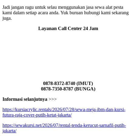
Jadi jangan ragu untuk selau menggunakan jasa sewa alat pesta
kami dalam setiap acara anda. Yuk buruan hubungi kami sekarang
juga.
Layanan Call Center 24 Jam
0878-8372-8740 (IMUT)
0878-7350-8787 (BUNGA)
Informasi selanjutnya
>>>
https://kursiacrylic.rentals/2026/07/28/sewa-meja-ibm-dan-kursi-
futura-raja-cover-putih-ketat-jakarta/
https://sewakursi.net/2026/07/rental-tenda-kerucut-sarnafil-putih-
jakarta/