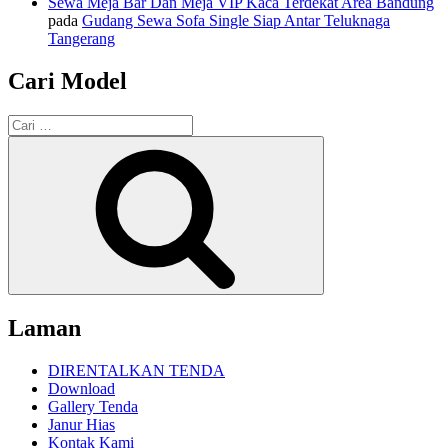
Sewa Meja Bar Dan Meja VIP Kaca Terdekat Area Bandung
pada
Gudang Sewa Sofa Single Siap Antar Teluknaga
Tangerang
Cari Model
Pencarian
untuk:
Cari
Laman
DIRENTALKAN TENDA
Download
Gallery Tenda
Janur Hias
Kontak Kami