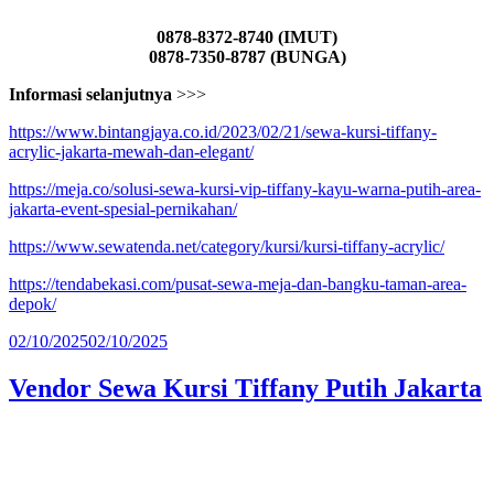
0878-8372-8740 (IMUT)
0878-7350-8787 (BUNGA)
Informasi selanjutnya
>>>
https://www.bintangjaya.co.id/2023/02/21/sewa-kursi-tiffany-
acrylic-jakarta-mewah-dan-elegant/
https://meja.co/solusi-sewa-kursi-vip-tiffany-kayu-warna-putih-area-
jakarta-event-spesial-pernikahan/
https://www.sewatenda.net/category/kursi/kursi-tiffany-acrylic/
https://tendabekasi.com/pusat-sewa-meja-dan-bangku-taman-area-
depok/
Diposkan
02/10/2025
02/10/2025
pada
Vendor Sewa Kursi Tiffany Putih Jakarta