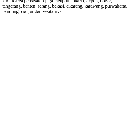
Untuk area pemasaran juga meliputi: jakarta, depok, bogor,
tangerang, banten, serang, bekasi, cikarang, karawang, purwakarta,
bandung, cianjur dan sekitarnya.