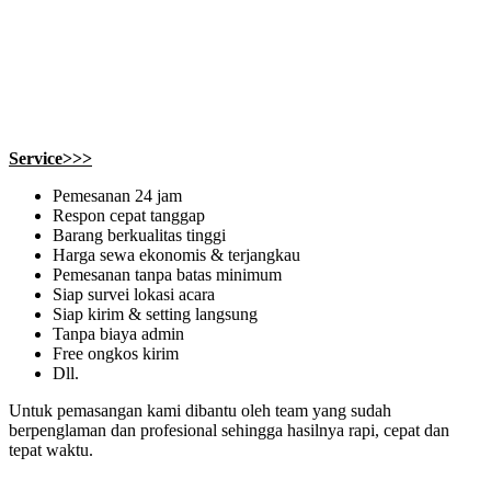
Service>>>
Pemesanan 24 jam
Respon cepat tanggap
Barang berkualitas tinggi
Harga sewa ekonomis & terjangkau
Pemesanan tanpa batas minimum
Siap survei lokasi acara
Siap kirim & setting langsung
Tanpa biaya admin
Free ongkos kirim
Dll.
Untuk pemasangan kami dibantu oleh team yang sudah
berpenglaman dan profesional sehingga hasilnya rapi, cepat dan
tepat waktu.