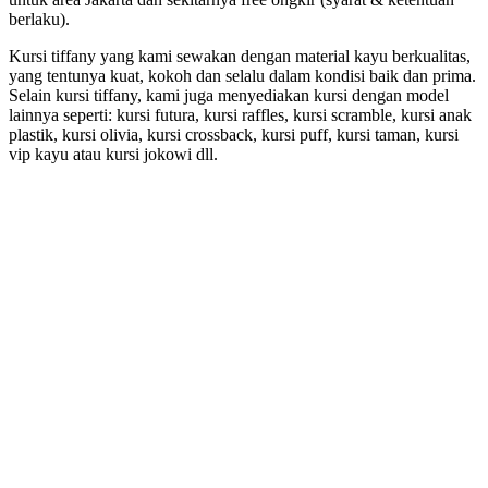
berlaku).
Kursi tiffany yang kami sewakan dengan material kayu berkualitas,
yang tentunya kuat, kokoh dan selalu dalam kondisi baik dan prima.
Selain kursi tiffany, kami juga menyediakan kursi dengan model
lainnya seperti: kursi futura, kursi raffles, kursi scramble, kursi anak
plastik, kursi olivia, kursi crossback, kursi puff, kursi taman, kursi
vip kayu atau kursi jokowi dll.