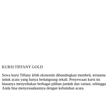
KURSI TIFFANY GOLD
Sewa kursi Tiffany lebih ekonomis dibandingkan membeli, terutama
untuk acara yang hanya berlangsung sekali. Penyewaan kursi ini
biasanya menyediakan berbagai pilihan jumlah dan variasi, sehingga
Anda bisa menyesuaikannya dengan kebutuhan acara.