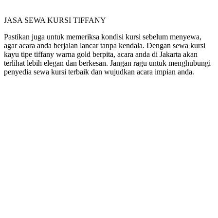
JASA SEWA KURSI TIFFANY
Pastikan juga untuk memeriksa kondisi kursi sebelum menyewa,
agar acara anda berjalan lancar tanpa kendala. Dengan sewa kursi
kayu tipe tiffany warna gold berpita, acara anda di Jakarta akan
terlihat lebih elegan dan berkesan. Jangan ragu untuk menghubungi
penyedia sewa kursi terbaik dan wujudkan acara impian anda.