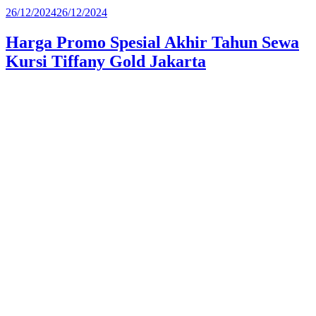
Diposkan
26/12/2024
26/12/2024
pada
Harga Promo Spesial Akhir Tahun Sewa
Kursi Tiffany Gold Jakarta