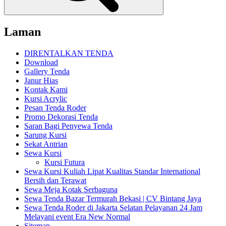
Laman
DIRENTALKAN TENDA
Download
Gallery Tenda
Janur Hias
Kontak Kami
Kursi Acrylic
Pesan Tenda Roder
Promo Dekorasi Tenda
Saran Bagi Penyewa Tenda
Sarung Kursi
Sekat Antrian
Sewa Kursi
Kursi Futura
Sewa Kursi Kuliah Lipat Kualitas Standar International
Bersih dan Terawat
Sewa Meja Kotak Serbaguna
Sewa Tenda Bazar Termurah Bekasi | CV Bintang Jaya
Sewa Tenda Roder di Jakarta Selatan Pelayanan 24 Jam
Melayani event Era New Normal
Sitemap