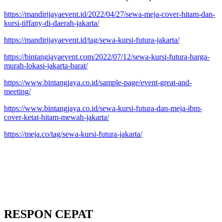
https://mandirijayaevent.id/2022/04/27/sewa-meja-cover-hitam-dan-
kursi-tiffany-di-daerah-jakarta/
https://mandirijayaevent.id/tag/sewa-kursi-futura-jakarta/
https://bintangjayaevent.com/2022/07/12/sewa-kursi-futura-harga-
murah-lokasi-jakarta-barat/
https://www.bintangjaya.co.id/sample-page/event-great-and-
meeting/
https://www.bintangjaya.co.id/sewa-kursi-futura-dan-meja-ibm-
cover-ketat-hitam-mewah-jakarta/
https://meja.co/tag/sewa-kursi-futura-jakarta/
RESPON CEPAT