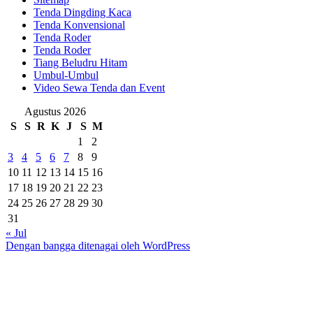
Tenda Dingding Kaca
Tenda Konvensional
Tenda Roder
Tenda Roder
Tiang Beludru Hitam
Umbul-Umbul
Video Sewa Tenda dan Event
Agustus 2026
S
S
R
K
J
S
M
1
2
3
4
5
6
7
8
9
10
11
12
13
14
15
16
17
18
19
20
21
22
23
24
25
26
27
28
29
30
31
« Jul
Dengan bangga ditenagai oleh WordPress