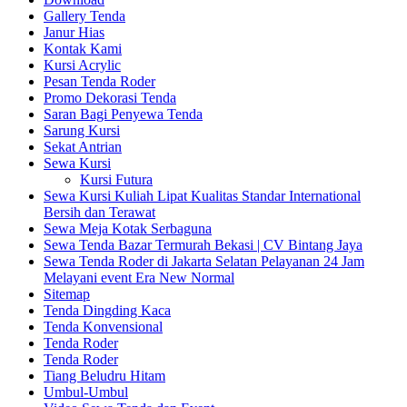
Gallery Tenda
Janur Hias
Kontak Kami
Kursi Acrylic
Pesan Tenda Roder
Promo Dekorasi Tenda
Saran Bagi Penyewa Tenda
Sarung Kursi
Sekat Antrian
Sewa Kursi
Kursi Futura
Sewa Kursi Kuliah Lipat Kualitas Standar International
Bersih dan Terawat
Sewa Meja Kotak Serbaguna
Sewa Tenda Bazar Termurah Bekasi | CV Bintang Jaya
Sewa Tenda Roder di Jakarta Selatan Pelayanan 24 Jam
Melayani event Era New Normal
Sitemap
Tenda Dingding Kaca
Tenda Konvensional
Tenda Roder
Tenda Roder
Tiang Beludru Hitam
Umbul-Umbul