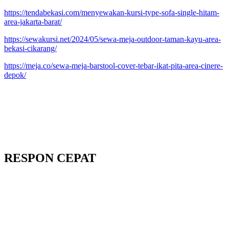
https://tendabekasi.com/menyewakan-kursi-type-sofa-single-hitam-
area-jakarta-barat/
https://sewakursi.net/2024/05/sewa-meja-outdoor-taman-kayu-area-
bekasi-cikarang/
https://meja.co/sewa-meja-barstool-cover-tebar-ikat-pita-area-cinere-
depok/
RESPON CEPAT