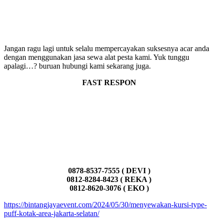
Jangan ragu lagi untuk selalu mempercayakan suksesnya acar anda
dengan menggunakan jasa sewa alat pesta kami. Yuk tunggu
apalagi…? buruan hubungi kami sekarang juga.
FAST RESPON
0878-8537-7555 ( DEVI )
0812-8284-8423 ( REKA )
0812-8620-3076 ( EKO )
https://bintangjayaevent.com/2024/05/30/menyewakan-kursi-type-
puff-kotak-area-jakarta-selatan/