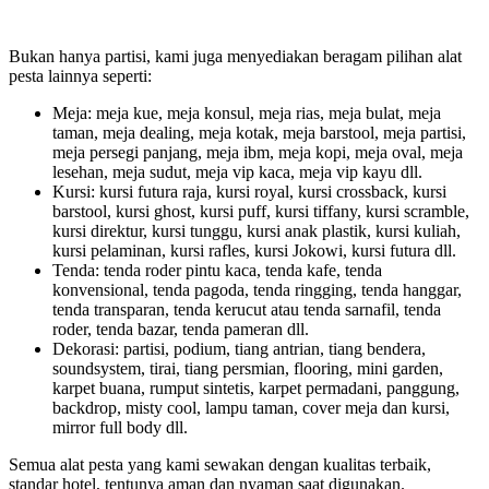
Bukan hanya partisi, kami juga menyediakan beragam pilihan alat
pesta lainnya seperti:
Meja: meja kue, meja konsul, meja rias, meja bulat, meja
taman, meja dealing, meja kotak, meja barstool, meja partisi,
meja persegi panjang, meja ibm, meja kopi, meja oval, meja
lesehan, meja sudut, meja vip kaca, meja vip kayu dll.
Kursi: kursi futura raja, kursi royal, kursi crossback, kursi
barstool, kursi ghost, kursi puff, kursi tiffany, kursi scramble,
kursi direktur, kursi tunggu, kursi anak plastik, kursi kuliah,
kursi pelaminan, kursi rafles, kursi Jokowi, kursi futura dll.
Tenda: tenda roder pintu kaca, tenda kafe, tenda
konvensional, tenda pagoda, tenda ringging, tenda hanggar,
tenda transparan, tenda kerucut atau tenda sarnafil, tenda
roder, tenda bazar, tenda pameran dll.
Dekorasi: partisi, podium, tiang antrian, tiang bendera,
soundsystem, tirai, tiang persmian, flooring, mini garden,
karpet buana, rumput sintetis, karpet permadani, panggung,
backdrop, misty cool, lampu taman, cover meja dan kursi,
mirror full body dll.
Semua alat pesta yang kami sewakan dengan kualitas terbaik,
standar hotel, tentunya aman dan nyaman saat digunakan.