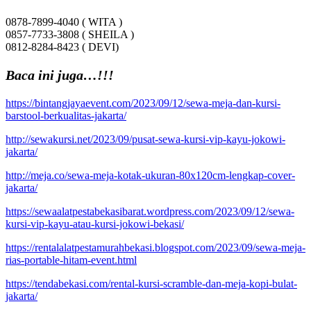
0878-7899-4040 ( WITA )
0857-7733-3808 ( SHEILA )
0812-8284-8423 ( DEVI)
Baca ini juga…!!!
https://bintangjayaevent.com/2023/09/12/sewa-meja-dan-kursi-
barstool-berkualitas-jakarta/
http://sewakursi.net/2023/09/pusat-sewa-kursi-vip-kayu-jokowi-
jakarta/
http://meja.co/sewa-meja-kotak-ukuran-80x120cm-lengkap-cover-
jakarta/
https://sewaalatpestabekasibarat.wordpress.com/2023/09/12/sewa-
kursi-vip-kayu-atau-kursi-jokowi-bekasi/
https://rentalalatpestamurahbekasi.blogspot.com/2023/09/sewa-meja-
rias-portable-hitam-event.html
https://tendabekasi.com/rental-kursi-scramble-dan-meja-kopi-bulat-
jakarta/