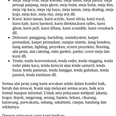
Meja: meja oval, meja lesehan, meja sudut, meja partisi, meja
persegi panjang, meja ghost, meja bulat, meja bulat, meja ibm,
meja vip kaca, meja vip kayu, meja taman, meja dealing, meja
kopi, meja kue, meja rias, meja test dll.
Kursi: kursi taman, kursi acrylic, kursi olivia, kursi royal,
kursi kafe, kursi barstool, kursi direktur,kursi rafles, kursi
ghost, kursi puff, kursi tiffany, kursi scramble, kursi crossback
dll.
Dekorasi: panggung, backdrop, soundsystem, karpet
permadani, karpet permadani, rumput sintetis, tiang bendera,
tiang antrian, lighting, proyektor, screen proyektor, flooring,
alat pesta, alat catering, mini garden, partisi, cover meja dan
kursi dll.
Tenda: tenda konvensional, tenda roder, tenda ringging, tenda
roder pintu kaca, tenda kerucut atau tenda sarnavil, tenda
bazar, tenda pameran, tenda hanggar, tenda gubukan, tenda
parasol, tenda tranfaran dll.
Semua alat pesta yang kami sewakan selalu dalam kondisi baik,
bersih dan terawat. Kami siap melayani semua acara, baik acra
formal maupun informal. Untuk area pelayanan meliputi: jakarta,
bogor, depok, tangerang, serang, banten, bekasi, cikarang,
karawang, purwakarta, subang, sukabumi, cianjur, bandung dan
sekitarnya.
Dengan pelayanan yang kami berikan: