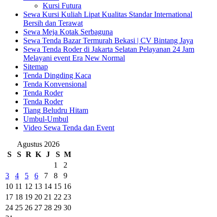
Kursi Futura
Sewa Kursi Kuliah Lipat Kualitas Standar International
Bersih dan Terawat
Sewa Meja Kotak Serbaguna
Sewa Tenda Bazar Termurah Bekasi | CV Bintang Jaya
Sewa Tenda Roder di Jakarta Selatan Pelayanan 24 Jam
Melayani event Era New Normal
Sitemap
Tenda Dingding Kaca
Tenda Konvensional
Tenda Roder
Tenda Roder
Tiang Beludru Hitam
Umbul-Umbul
Video Sewa Tenda dan Event
Agustus 2026
S
S
R
K
J
S
M
1
2
3
4
5
6
7
8
9
10
11
12
13
14
15
16
17
18
19
20
21
22
23
24
25
26
27
28
29
30