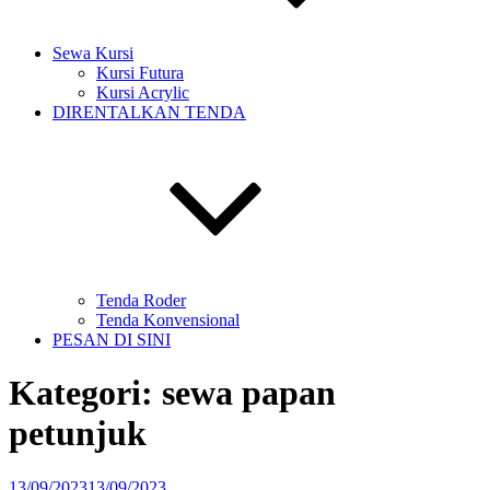
Sewa Kursi
Kursi Futura
Kursi Acrylic
DIRENTALKAN TENDA
Tenda Roder
Tenda Konvensional
PESAN DI SINI
Kategori:
sewa papan
petunjuk
Diposkan
13/09/2023
13/09/2023