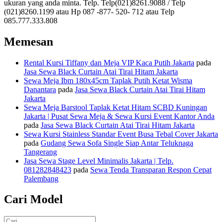
ukuran yang anda minta. Telp. Telp(021)8261.9088 / Telp
(021)8260.1199 atau Hp 087 -877- 520- 712 atau Telp
085.777.333.808
Memesan
Rental Kursi Tiffany dan Meja VIP Kaca Putih Jakarta
pada
Jasa Sewa Black Curtain Atai Tirai Hitam Jakarta
Sewa Meja Ibm 180x45cm Taplak Putih Ketat Wisma
Danantara
pada
Jasa Sewa Black Curtain Atai Tirai Hitam
Jakarta
Sewa Meja Barstool Taplak Ketat Hitam SCBD Kuningan
Jakarta | Pusat Sewa Meja & Sewa Kursi Event Kantor Anda
pada
Jasa Sewa Black Curtain Atai Tirai Hitam Jakarta
Sewa Kursi Stainless Standar Event Busa Tebal Cover Jakarta
pada
Gudang Sewa Sofa Single Siap Antar Teluknaga
Tangerang
Jasa Sewa Stage Level Minimalis Jakarta | Telp.
081282848423
pada
Sewa Tenda Transparan Respon Cepat
Palembang
Cari Model
Pencarian