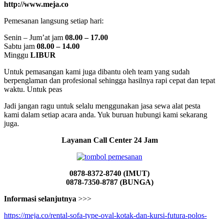
http://www.meja.co
Pemesanan langsung setiap hari:
Senin – Jum’at jam
08.00 – 17.00
Sabtu jam
08.00 – 14.00
Minggu
LIBUR
Untuk pemasangan kami juga dibantu oleh team yang sudah
berpenglaman dan profesional sehingga hasilnya rapi cepat dan tepat
waktu. Untuk peas
Jadi jangan ragu untuk selalu menggunakan jasa sewa alat pesta
kami dalam setiap acara anda. Yuk buruan hubungi kami sekarang
juga.
Layanan Call Center 24 Jam
0878-8372-8740 (IMUT)
0878-7350-8787 (BUNGA)
Informasi selanjutnya
>>>
https://meja.co/rental-sofa-type-oval-kotak-dan-kursi-futura-polos-