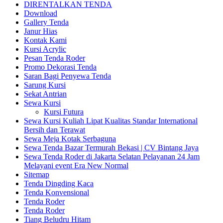
DIRENTALKAN TENDA
Download
Gallery Tenda
Janur Hias
Kontak Kami
Kursi Acrylic
Pesan Tenda Roder
Promo Dekorasi Tenda
Saran Bagi Penyewa Tenda
Sarung Kursi
Sekat Antrian
Sewa Kursi
Kursi Futura
Sewa Kursi Kuliah Lipat Kualitas Standar International
Bersih dan Terawat
Sewa Meja Kotak Serbaguna
Sewa Tenda Bazar Termurah Bekasi | CV Bintang Jaya
Sewa Tenda Roder di Jakarta Selatan Pelayanan 24 Jam
Melayani event Era New Normal
Sitemap
Tenda Dingding Kaca
Tenda Konvensional
Tenda Roder
Tenda Roder
Tiang Beludru Hitam