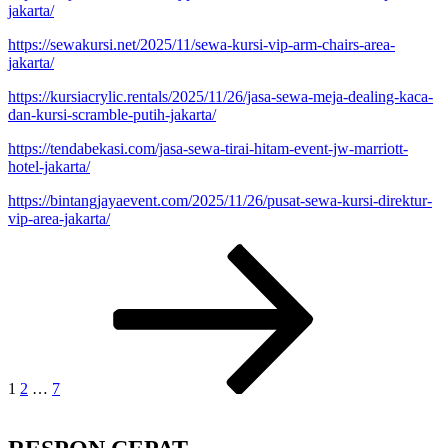
jakarta/
https://sewakursi.net/2025/11/sewa-kursi-vip-arm-chairs-area-
jakarta/
https://kursiacrylic.rentals/2025/11/26/jasa-sewa-meja-dealing-kaca-
dan-kursi-scramble-putih-jakarta/
https://tendabekasi.com/jasa-sewa-tirai-hitam-event-jw-marriott-
hotel-jakarta/
https://bintangjayaevent.com/2025/11/26/pusat-sewa-kursi-direktur-
vip-area-jakarta/
Paginasi
Laman
Laman
Laman
Laman
selanjutnya
pos
1
2
…
7