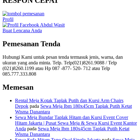
RESPON CEPAT
Profil
Buat Lencana Anda
Pemesanan Tenda
Hubungi Kami untuk pesan tenda termasuk jenis, warna, dan
ukuran yang anda minta. Telp. Telp(021)8261.9088 / Telp
(021)8260.1199 atau Hp 087 -877- 520- 712 atau Telp
085.777.333.808
Memesan
Rental Meja Kotak Taplak Putih dan Kursi Arm Chairs
Depok
pada
Sewa Meja Ibm 180x45cm Taplak Putih Ketat
Wisma Danantara
Sewa Meja Bundar Taplak Hitam dan Kursi Event Cover
Hitam Jakarta | Pusat Sewa Meja & Sewa Kursi Event Kantor
Anda
pada
Sewa Meja Ibm 180x45cm Taplak Putih Ketat
Wisma Danantara
Sewa Sofa Hitam Type Oval Single Jakarta
pada
Sewa Meja