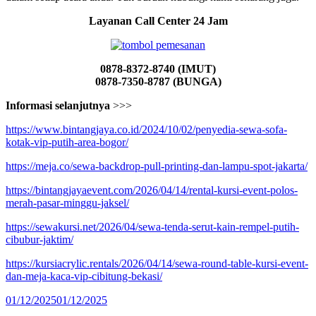
Layanan Call Center 24 Jam
0878-8372-8740 (IMUT)
0878-7350-8787 (BUNGA)
Informasi selanjutnya
>>>
https://www.bintangjaya.co.id/2024/10/02/penyedia-sewa-sofa-
kotak-vip-putih-area-bogor/
https://meja.co/sewa-backdrop-pull-printing-dan-lampu-spot-jakarta/
https://bintangjayaevent.com/2026/04/14/rental-kursi-event-polos-
merah-pasar-minggu-jaksel/
https://sewakursi.net/2026/04/sewa-tenda-serut-kain-rempel-putih-
cibubur-jaktim/
https://kursiacrylic.rentals/2026/04/14/sewa-round-table-kursi-event-
dan-meja-kaca-vip-cibitung-bekasi/
Diposkan
01/12/2025
01/12/2025
pada