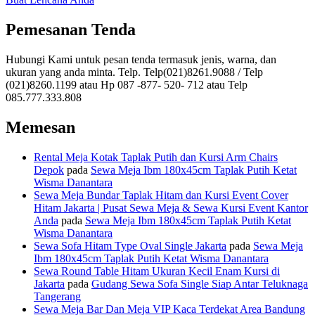
Pemesanan Tenda
Hubungi Kami untuk pesan tenda termasuk jenis, warna, dan
ukuran yang anda minta. Telp. Telp(021)8261.9088 / Telp
(021)8260.1199 atau Hp 087 -877- 520- 712 atau Telp
085.777.333.808
Memesan
Rental Meja Kotak Taplak Putih dan Kursi Arm Chairs
Depok
pada
Sewa Meja Ibm 180x45cm Taplak Putih Ketat
Wisma Danantara
Sewa Meja Bundar Taplak Hitam dan Kursi Event Cover
Hitam Jakarta | Pusat Sewa Meja & Sewa Kursi Event Kantor
Anda
pada
Sewa Meja Ibm 180x45cm Taplak Putih Ketat
Wisma Danantara
Sewa Sofa Hitam Type Oval Single Jakarta
pada
Sewa Meja
Ibm 180x45cm Taplak Putih Ketat Wisma Danantara
Sewa Round Table Hitam Ukuran Kecil Enam Kursi di
Jakarta
pada
Gudang Sewa Sofa Single Siap Antar Teluknaga
Tangerang
Sewa Meja Bar Dan Meja VIP Kaca Terdekat Area Bandung