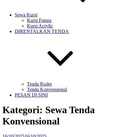
Sewa Kursi
Kursi Futura
Kursi Acrylic
DIRENTALKAN TENDA
Tenda Roder
Tenda Konvensional
PESAN DI SINI
Kategori:
Sewa Tenda
Konvensional
Diposkan
16/10/2025
16/10/2025