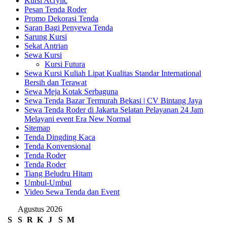
Kursi Acrylic
Pesan Tenda Roder
Promo Dekorasi Tenda
Saran Bagi Penyewa Tenda
Sarung Kursi
Sekat Antrian
Sewa Kursi
Kursi Futura
Sewa Kursi Kuliah Lipat Kualitas Standar International
Bersih dan Terawat
Sewa Meja Kotak Serbaguna
Sewa Tenda Bazar Termurah Bekasi | CV Bintang Jaya
Sewa Tenda Roder di Jakarta Selatan Pelayanan 24 Jam
Melayani event Era New Normal
Sitemap
Tenda Dingding Kaca
Tenda Konvensional
Tenda Roder
Tenda Roder
Tiang Beludru Hitam
Umbul-Umbul
Video Sewa Tenda dan Event
Agustus 2026
S
S
R
K
J
S
M