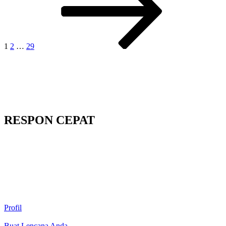
1
2
…
29
RESPON CEPAT
Profil
Buat Lencana Anda