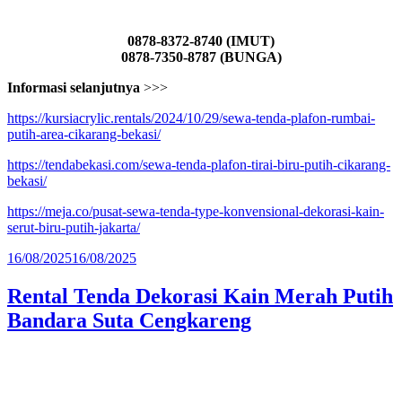
0878-8372-8740 (IMUT)
0878-7350-8787 (BUNGA)
Informasi selanjutnya
>>>
https://kursiacrylic.rentals/2024/10/29/sewa-tenda-plafon-rumbai-
putih-area-cikarang-bekasi/
https://tendabekasi.com/sewa-tenda-plafon-tirai-biru-putih-cikarang-
bekasi/
https://meja.co/pusat-sewa-tenda-type-konvensional-dekorasi-kain-
serut-biru-putih-jakarta/
Diposkan
16/08/2025
16/08/2025
pada
Rental Tenda Dekorasi Kain Merah Putih
Bandara Suta Cengkareng