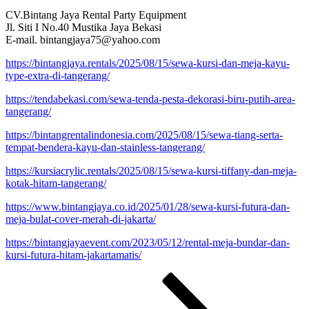
CV.Bintang Jaya Rental Party Equipment
Jl. Siti I No.40 Mustika Jaya Bekasi
E-mail. bintangjaya75@yahoo.com
https://bintangjaya.rentals/2025/08/15/sewa-kursi-dan-meja-kayu-
type-extra-di-tangerang/
https://tendabekasi.com/sewa-tenda-pesta-dekorasi-biru-putih-area-
tangerang/
https://bintangrentalindonesia.com/2025/08/15/sewa-tiang-serta-
tempat-bendera-kayu-dan-stainless-tangerang/
https://kursiacrylic.rentals/2025/08/15/sewa-kursi-tiffany-dan-meja-
kotak-hitam-tangerang/
https://www.bintangjaya.co.id/2025/01/28/sewa-kursi-futura-dan-
meja-bulat-cover-merah-di-jakarta/
https://bintangjayaevent.com/2023/05/12/rental-meja-bundar-dan-
kursi-futura-hitam-jakartamatis/
Paginasi
Laman
Laman
Laman
Laman
selanjutnya
pos