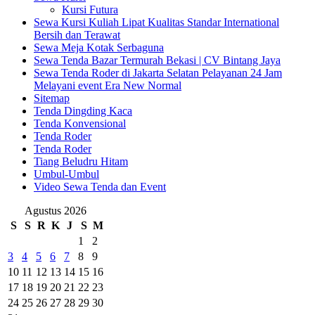
Kursi Futura
Sewa Kursi Kuliah Lipat Kualitas Standar International
Bersih dan Terawat
Sewa Meja Kotak Serbaguna
Sewa Tenda Bazar Termurah Bekasi | CV Bintang Jaya
Sewa Tenda Roder di Jakarta Selatan Pelayanan 24 Jam
Melayani event Era New Normal
Sitemap
Tenda Dingding Kaca
Tenda Konvensional
Tenda Roder
Tenda Roder
Tiang Beludru Hitam
Umbul-Umbul
Video Sewa Tenda dan Event
Agustus 2026
S
S
R
K
J
S
M
1
2
3
4
5
6
7
8
9
10
11
12
13
14
15
16
17
18
19
20
21
22
23
24
25
26
27
28
29
30