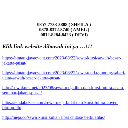
0857-7733-3808 ( SHEILA )
0878-8372-8740 ( AMEL )
0812-8284-8423 ( DEVI)
Klik link website dibawah ini ya …!!!
https://bintangjayaevent.com/2023/08/22/sewa-kursi-sawah-besar-
jakarta-pusat/
https://bintangjayaevent.com/2023/08/22/sewa-tenda-gunung-sahari-
utara-sawah-besar-jakarta-pusat/
http://sewakursi.net/2023/08/sewa-meja-ibm-dan-kursi-futura-acara-
seminar-jakarta-pusat/
https://tendabekasi.com/sewa-meja-bulat-dan-kursi-futura-cover-
biru-putih/
http://meja.co/sewa-kursi-kuliah-lipat-chitose-berkualitas/