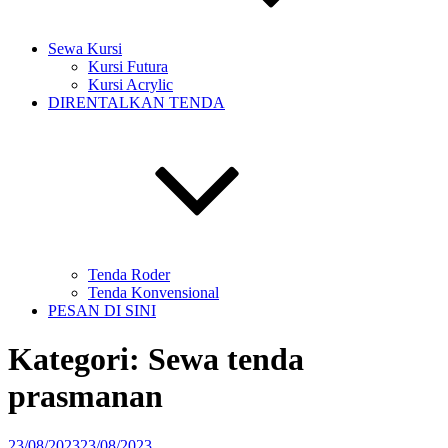
Sewa Kursi
Kursi Futura
Kursi Acrylic
DIRENTALKAN TENDA
Tenda Roder
Tenda Konvensional
PESAN DI SINI
Kategori:
Sewa tenda
prasmanan
Diposkan
23/08/2023
23/08/2023