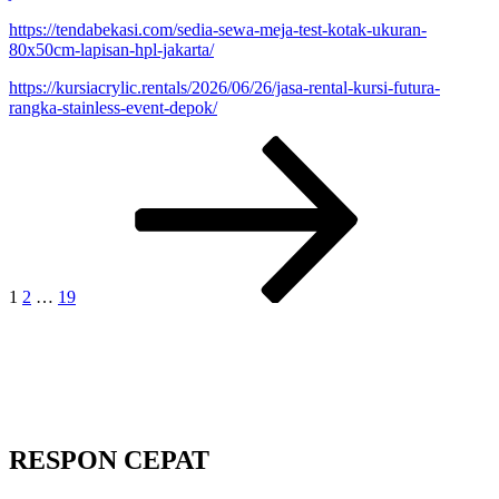
https://tendabekasi.com/sedia-sewa-meja-test-kotak-ukuran-
80x50cm-lapisan-hpl-jakarta/
https://kursiacrylic.rentals/2026/06/26/jasa-rental-kursi-futura-
rangka-stainless-event-depok/
Paginasi
Laman
Laman
Laman
Laman
selanjutnya
pos
1
2
…
19
RESPON CEPAT