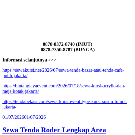
0878-8372-8740 (IMUT)
0878-7350-8787 (BUNGA)
Informasi selanjutnya
>>>
https://sewakursi.net/2026/07/sewa-tenda-bazar-atau-tenda-cafe-
putih-jakarta/
https://bintangjayaevent.com/2026/07/18/sewa-kursi-acrylic-dan-
meja-kotak-jakarta/
https://tendabekasi.com/sewa-kursi-event-type-kursi-susun-futura-
jakarta/
Diposkan
01/07/2026
01/07/2026
pada
Sewa Tenda Roder Lengkap Area