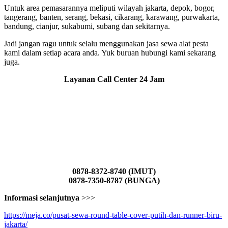
Untuk area pemasarannya meliputi wilayah jakarta, depok, bogor,
tangerang, banten, serang, bekasi, cikarang, karawang, purwakarta,
bandung, cianjur, sukabumi, subang dan sekitarnya.
Jadi jangan ragu untuk selalu menggunakan jasa sewa alat pesta
kami dalam setiap acara anda. Yuk buruan hubungi kami sekarang
juga.
Layanan Call Center 24 Jam
0878-8372-8740 (IMUT)
0878-7350-8787 (BUNGA)
Informasi selanjutnya
>>>
https://meja.co/pusat-sewa-round-table-cover-putih-dan-runner-biru-
jakarta/