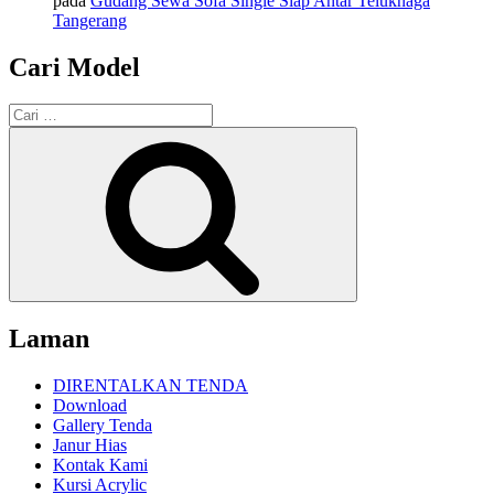
pada
Gudang Sewa Sofa Single Siap Antar Teluknaga
Tangerang
Cari Model
Pencarian
untuk:
Cari
Laman
DIRENTALKAN TENDA
Download
Gallery Tenda
Janur Hias
Kontak Kami
Kursi Acrylic