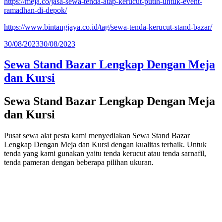
https://meja.co/jasa-sewa-tenda-atap-kerucut-putih-untuk-event-
ramadhan-di-depok/
https://www.bintangjaya.co.id/tag/sewa-tenda-kerucut-stand-bazar/
Diposkan
30/08/2023
30/08/2023
pada
Sewa Stand Bazar Lengkap Dengan Meja
dan Kursi
Sewa Stand Bazar Lengkap Dengan Meja
dan Kursi
Pusat sewa alat pesta kami menyediakan Sewa Stand Bazar
Lengkap Dengan Meja dan Kursi dengan kualitas terbaik. Untuk
tenda yang kami gunakan yaitu tenda kerucut atau tenda sarnafil,
tenda pameran dengan beberapa pilihan ukuran.