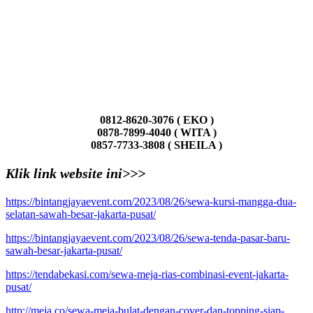
0812-8620-3076 ( EKO )
0878-7899-4040 ( WITA )
0857-7733-3808 ( SHEILA )
Klik link website ini>>>
https://bintangjayaevent.com/2023/08/26/sewa-kursi-mangga-dua-
selatan-sawah-besar-jakarta-pusat/
https://bintangjayaevent.com/2023/08/26/sewa-tenda-pasar-baru-
sawah-besar-jakarta-pusat/
https://tendabekasi.com/sewa-meja-rias-combinasi-event-jakarta-
pusat/
http://meja.co/sewa-meja-bulat-dengan-cover-dan-topping-siap-