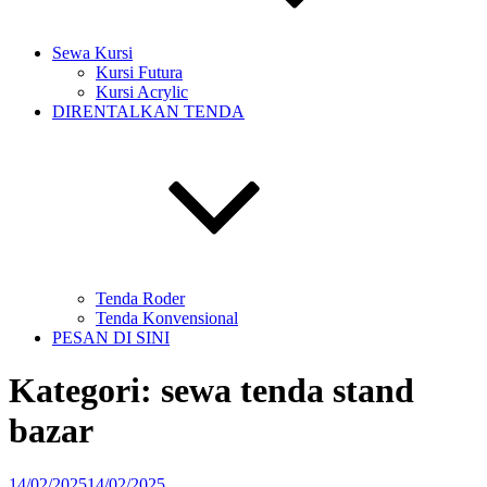
Sewa Kursi
Kursi Futura
Kursi Acrylic
DIRENTALKAN TENDA
Tenda Roder
Tenda Konvensional
PESAN DI SINI
Kategori:
sewa tenda stand
bazar
Diposkan
14/02/2025
14/02/2025