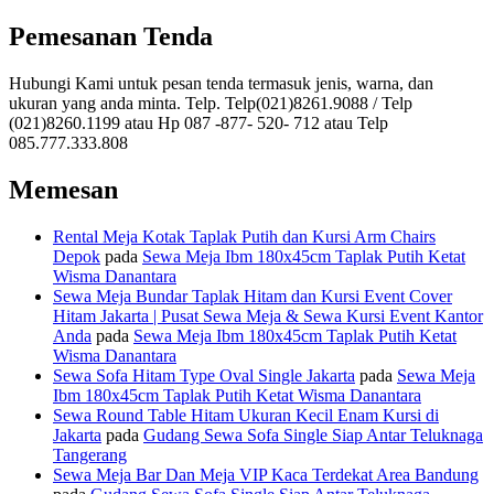
Pemesanan Tenda
Hubungi Kami untuk pesan tenda termasuk jenis, warna, dan
ukuran yang anda minta. Telp. Telp(021)8261.9088 / Telp
(021)8260.1199 atau Hp 087 -877- 520- 712 atau Telp
085.777.333.808
Memesan
Rental Meja Kotak Taplak Putih dan Kursi Arm Chairs
Depok
pada
Sewa Meja Ibm 180x45cm Taplak Putih Ketat
Wisma Danantara
Sewa Meja Bundar Taplak Hitam dan Kursi Event Cover
Hitam Jakarta | Pusat Sewa Meja & Sewa Kursi Event Kantor
Anda
pada
Sewa Meja Ibm 180x45cm Taplak Putih Ketat
Wisma Danantara
Sewa Sofa Hitam Type Oval Single Jakarta
pada
Sewa Meja
Ibm 180x45cm Taplak Putih Ketat Wisma Danantara
Sewa Round Table Hitam Ukuran Kecil Enam Kursi di
Jakarta
pada
Gudang Sewa Sofa Single Siap Antar Teluknaga
Tangerang
Sewa Meja Bar Dan Meja VIP Kaca Terdekat Area Bandung