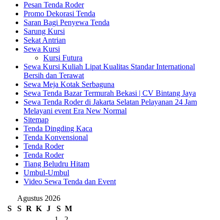
Pesan Tenda Roder
Promo Dekorasi Tenda
Saran Bagi Penyewa Tenda
Sarung Kursi
Sekat Antrian
Sewa Kursi
Kursi Futura
Sewa Kursi Kuliah Lipat Kualitas Standar International
Bersih dan Terawat
Sewa Meja Kotak Serbaguna
Sewa Tenda Bazar Termurah Bekasi | CV Bintang Jaya
Sewa Tenda Roder di Jakarta Selatan Pelayanan 24 Jam
Melayani event Era New Normal
Sitemap
Tenda Dingding Kaca
Tenda Konvensional
Tenda Roder
Tenda Roder
Tiang Beludru Hitam
Umbul-Umbul
Video Sewa Tenda dan Event
Agustus 2026
S
S
R
K
J
S
M
1
2