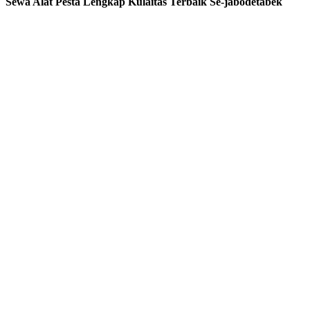
Sewa Alat Pesta Lengkap Kulaitas Terbaik Se-jabodetabek