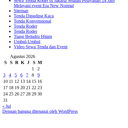
Sewa Tenda Roder di Jakarta Selatan Pelayanan 24 Jam
Melayani event Era New Normal
Sitemap
Tenda Dingding Kaca
Tenda Konvensional
Tenda Roder
Tenda Roder
Tiang Beludru Hitam
Umbul-Umbul
Video Sewa Tenda dan Event
Agustus 2026
S
S
R
K
J
S
M
1
2
3
4
5
6
7
8
9
10
11
12
13
14
15
16
17
18
19
20
21
22
23
24
25
26
27
28
29
30
31
« Jul
Dengan bangga ditenagai oleh WordPress