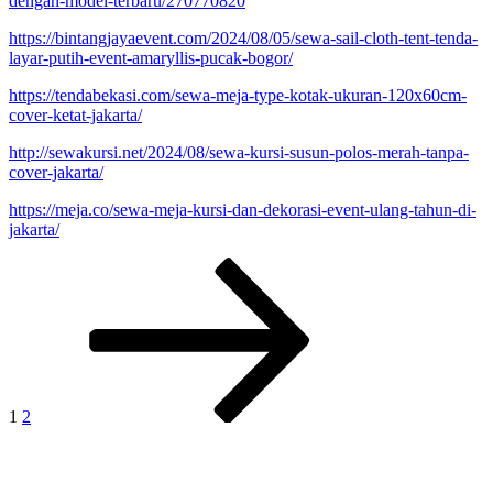
dengan-model-terbaru/270770820
https://bintangjayaevent.com/2024/08/05/sewa-sail-cloth-tent-tenda-
layar-putih-event-amaryllis-pucak-bogor/
https://tendabekasi.com/sewa-meja-type-kotak-ukuran-120x60cm-
cover-ketat-jakarta/
http://sewakursi.net/2024/08/sewa-kursi-susun-polos-merah-tanpa-
cover-jakarta/
https://meja.co/sewa-meja-kursi-dan-dekorasi-event-ulang-tahun-di-
jakarta/
Paginasi
Laman
Laman
Laman
selanjutnya
pos
1
2