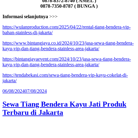
0878-8372-8740 ( AMEL )
0878-7350-8787 ( BUNGA )
Informasi selanjutnya
>>>
https://wulanproduction.com/2025/04/22/rental-tiang-bendera-vip-
bahan-stainless-di-jakarta/
https://www.bintangjaya.co.id/2024/10/23/jasa-sewa-tiang-bendera-
kayu-vip-dan-tiang-bendera-stainless-area-jakarta/
https://bintangjayaevent.com/2024/10/23/jasa-sewa-tiang-bendera-
kayu-vip-dan-tiang-bendera-stainless-area-jakarta/
https://tendabekasi.com/sewa-tiang-bendera-vip-kayu-cokelat-di-
jakarta/
Diposkan
06/08/2024
07/08/2024
pada
Sewa Tiang Bendera Kayu Jati Produk
Terbaru di Jakarta