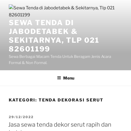
Lompat
ke
konten
SEWA TENDA DI
JABODETABEK &
SEKITARNYA, TLP 021
82601199
Sewa Berbagai Macam Tenda Untuk Beragam Jenis Acara
Formal & Non Formal.
Menu
KATEGORI:
TENDA DEKORASI SERUT
DIPOSKAN
29/12/2022
PADA
Jasa sewa tenda dekor serut rapih dan