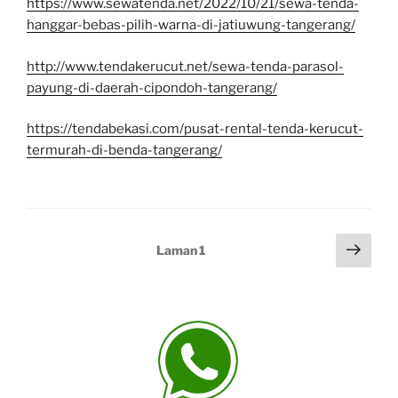
hanggar-bebas-pilih-warna-di-jatiuwung-tangerang/
http://www.tendakerucut.net/sewa-tenda-parasol-
payung-di-daerah-cipondoh-tangerang/
https://tendabekasi.com/pusat-rental-tenda-kerucut-
termurah-di-benda-tangerang/
Paginasi
Lam
Laman
1
sela
pos