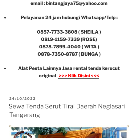
Pelayanan 24 jam hubungi Whatsapp/Telp :
0857-7733-3808 ( SHEILA )
0819-1159-7339 (ROSE)
0878-7899-4040 ( WITA )
0878-7350-8787 ( BUNGA )
Alat Pesta Lainnya Jasa rental tenda kerucut
original
>>> Klik Disini <<<
DIPOSKAN
24/10/2022
PADA
Sewa Tenda Serut Tirai Daerah Neglasari
Tangerang