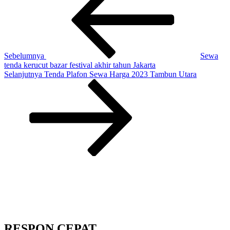
pos
Sebelumnya
Sewa
tenda kerucut bazar festival akhir tahun Jakarta
Pos
Selanjutnya
Tenda Plafon Sewa Harga 2023 Tambun Utara
Selanjutnya
RESPON CEPAT