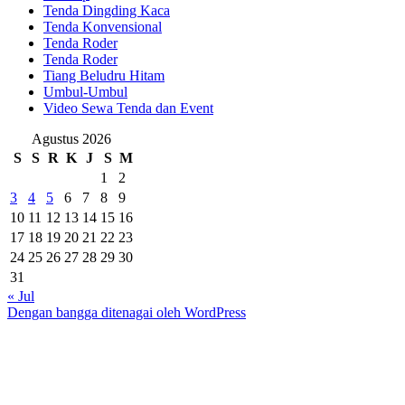
Tenda Dingding Kaca
Tenda Konvensional
Tenda Roder
Tenda Roder
Tiang Beludru Hitam
Umbul-Umbul
Video Sewa Tenda dan Event
Agustus 2026
S
S
R
K
J
S
M
1
2
3
4
5
6
7
8
9
10
11
12
13
14
15
16
17
18
19
20
21
22
23
24
25
26
27
28
29
30
31
« Jul
Dengan bangga ditenagai oleh WordPress