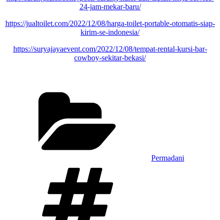
24-jam-mekar-baru/
https://jualtoilet.com/2022/12/08/harga-toilet-portable-otomatis-siap-
kirim-se-indonesia/
https://suryajayaevent.com/2022/12/08/tempat-rental-kursi-bar-
cowboy-sekitar-bekasi/
Kategori
Permadani
Tag