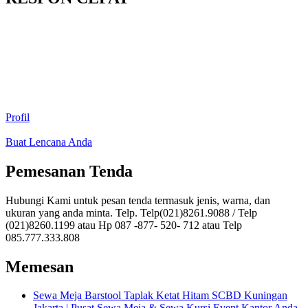
Profil
Buat Lencana Anda
Pemesanan Tenda
Hubungi Kami untuk pesan tenda termasuk jenis, warna, dan
ukuran yang anda minta. Telp. Telp(021)8261.9088 / Telp
(021)8260.1199 atau Hp 087 -877- 520- 712 atau Telp
085.777.333.808
Memesan
Sewa Meja Barstool Taplak Ketat Hitam SCBD Kuningan
Jakarta | Pusat Sewa Meja & Sewa Kursi Event Kantor Anda