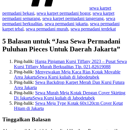
sewa karpet
permadani bekasi
,
sewa karpet permadani bogor
,
sewa karpet
permadani semarang
,
sewa karpet permadani tangerang
,
sewa
permadani berkualitas
,
sewa permadani jakarta
,
sewa permadani
karpet tebal
,
sewa permadani murah
,
sewa permadani terdekat
5 Balasan untuk “Jasa Sewa Permadani
Puluhan Pieces Untuk Daerah Jakarta”
Ping-balik:
Harga Pinjaman Kursi Tiffany 2023 – Pusat Sewa
Kursi Tiffany Murah Berkualitas Tlp. 021-82619088
Ping-balik:
Menyewakan Meja Kaca Rias Kotak Movable
Area JakartaSewa Kursi kuliah di Jabodetabek
Ping-balik:
Sewa Backdrop Karpet Merah Dan Kursi Futura
Area Jakarta
Ping-balik:
Sewa Murah Meja Kotak Dengan Cover Skirting
Di JakartaSewa Kursi kuliah di Jabodetabek
Ping-balik:
Sewa Meja Type Kotak 60x120cm Cover Ketat
Hitam di Jakarta
Tinggalkan Balasan