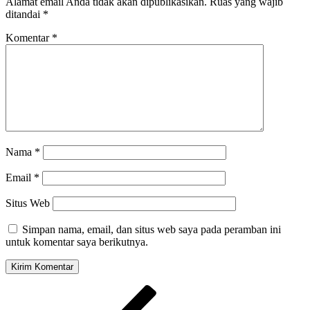
Alamat email Anda tidak akan dipublikasikan.
Ruas yang wajib
ditandai
*
Komentar
*
Nama
*
Email
*
Situs Web
Simpan nama, email, dan situs web saya pada peramban ini
untuk komentar saya berikutnya.
Navigasi
Pos
Sebelumnya