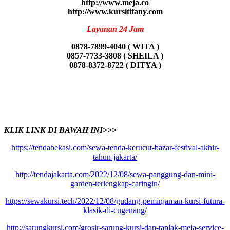
http://www.meja.co
http://www.kursitifany.com
Layanan 24 Jam
0878-7899-4040 ( WITA )
0857-7733-3808 ( SHEILA )
0878-8372-8722 ( DITYA )
KLIK LINK DI BAWAH INI>>>
https://tendabekasi.com/sewa-tenda-kerucut-bazar-festival-akhir-
tahun-jakarta/
http://tendajakarta.com/2022/12/08/sewa-panggung-dan-mini-
garden-terlengkap-caringin/
https://sewakursi.tech/2022/12/08/gudang-peminjaman-kursi-futura-
klasik-di-cugenang/
http://sarungkursi.com/grosir-sarung-kursi-dan-taplak-meja-service-