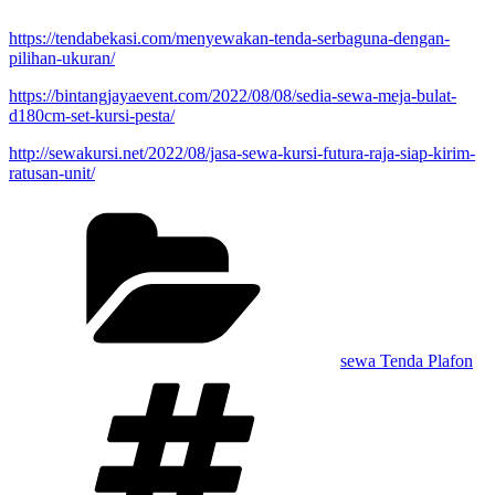
https://tendabekasi.com/menyewakan-tenda-serbaguna-dengan-
pilihan-ukuran/
https://bintangjayaevent.com/2022/08/08/sedia-sewa-meja-bulat-
d180cm-set-kursi-pesta/
http://sewakursi.net/2022/08/jasa-sewa-kursi-futura-raja-siap-kirim-
ratusan-unit/
Kategori
sewa Tenda Plafon
Tag