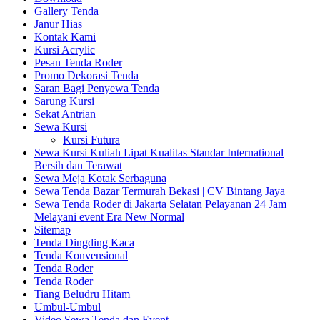
Gallery Tenda
Janur Hias
Kontak Kami
Kursi Acrylic
Pesan Tenda Roder
Promo Dekorasi Tenda
Saran Bagi Penyewa Tenda
Sarung Kursi
Sekat Antrian
Sewa Kursi
Kursi Futura
Sewa Kursi Kuliah Lipat Kualitas Standar International
Bersih dan Terawat
Sewa Meja Kotak Serbaguna
Sewa Tenda Bazar Termurah Bekasi | CV Bintang Jaya
Sewa Tenda Roder di Jakarta Selatan Pelayanan 24 Jam
Melayani event Era New Normal
Sitemap
Tenda Dingding Kaca
Tenda Konvensional
Tenda Roder
Tenda Roder
Tiang Beludru Hitam
Umbul-Umbul
Video Sewa Tenda dan Event