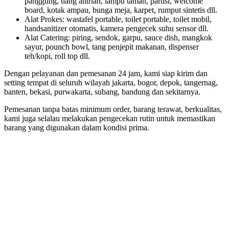
panggung, tiang antrian, lampu taman, partisi, welcome
board, kotak ampau, bunga meja, karpet, rumput sintetis dll.
Alat Prokes: wastafel portable, toilet portable, toilet mobil,
handsanitizer otomatis, kamera pengecek suhu sensor dll.
Alat Catering: piring, sendok, garpu, sauce dish, mangkok
sayur, pounch bowl, tang penjepit makanan, dispenser
teh/kopi, roll top dll.
Dengan pelayanan dan pemesanan 24 jam, kami siap kirim dan
setting tempat di seluruh wilayah jakarta, bogor, depok, tangernag,
banten, bekasi, purwakarta, subang, bandung dan sekitarnya.
Pemesanan tanpa batas minimum order, barang terawat, berkualitas,
kami juga selalau melakukan pengecekan rutin untuk memastikan
barang yang digunakan dalam kondisi prima.