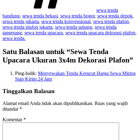
sewa tenda
bandung
,
sewa tenda bekasi
,
sewa tenda bogor
,
sewa tenda depok
,
sewa tenda jakarta
,
sewa tenda konvensional
,
sewa tenda plafon
,
sewa tenda plafon jakarta
,
sewa tenda subang
,
sewa tenda
tangerang
,
sewa tenda upacara
,
sewa tenda upacara dekorasi plafon
,
sewa tenda.
Satu Balasan untuk “Sewa Tenda
Upacara Ukuran 3x4m Dekorasi Plafon”
Ping-balik:
Menyewakan Tenda Kerucut Harga Sewa Miring
Siap Kirim 24 Jam
Tinggalkan Balasan
Alamat email Anda tidak akan dipublikasikan.
Ruas yang wajib
ditandai
*
Komentar
*