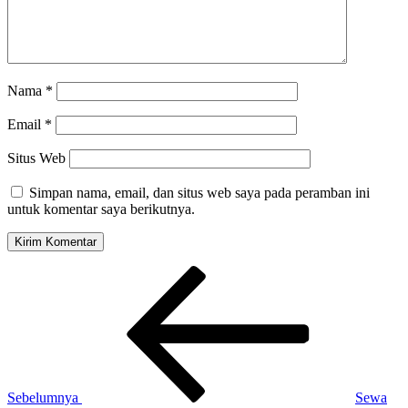
Nama
*
Email
*
Situs Web
Simpan nama, email, dan situs web saya pada peramban ini
untuk komentar saya berikutnya.
Navigasi
Pos
Sebelumnya
pos
Sebelumnya
Sewa