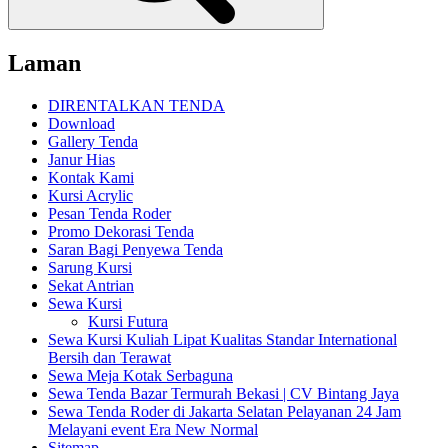
Laman
DIRENTALKAN TENDA
Download
Gallery Tenda
Janur Hias
Kontak Kami
Kursi Acrylic
Pesan Tenda Roder
Promo Dekorasi Tenda
Saran Bagi Penyewa Tenda
Sarung Kursi
Sekat Antrian
Sewa Kursi
Kursi Futura
Sewa Kursi Kuliah Lipat Kualitas Standar International
Bersih dan Terawat
Sewa Meja Kotak Serbaguna
Sewa Tenda Bazar Termurah Bekasi | CV Bintang Jaya
Sewa Tenda Roder di Jakarta Selatan Pelayanan 24 Jam
Melayani event Era New Normal
Sitemap