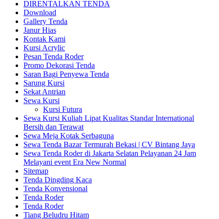
DIRENTALKAN TENDA
Download
Gallery Tenda
Janur Hias
Kontak Kami
Kursi Acrylic
Pesan Tenda Roder
Promo Dekorasi Tenda
Saran Bagi Penyewa Tenda
Sarung Kursi
Sekat Antrian
Sewa Kursi
Kursi Futura
Sewa Kursi Kuliah Lipat Kualitas Standar International
Bersih dan Terawat
Sewa Meja Kotak Serbaguna
Sewa Tenda Bazar Termurah Bekasi | CV Bintang Jaya
Sewa Tenda Roder di Jakarta Selatan Pelayanan 24 Jam
Melayani event Era New Normal
Sitemap
Tenda Dingding Kaca
Tenda Konvensional
Tenda Roder
Tenda Roder
Tiang Beludru Hitam