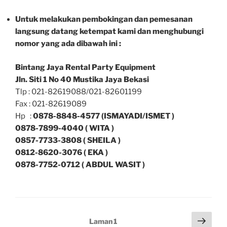
Untuk melakukan pembokingan dan pemesanan
langsung datang ketempat kami dan menghubungi
nomor yang ada dibawah ini :
Bintang Jaya Rental Party Equipment
Jln. Siti 1 No 40 Mustika Jaya Bekasi
Tlp : 021-82619088/021-82601199
Fax : 021-82619089
Hp :
0878-8848-4577 (ISMAYADI/ISMET )
0878-7899-4040 ( WITA )
0857-7733-3808 ( SHEILA )
0812-8620-3076 ( EKA )
0878-7752-0712 ( ABDUL WASIT )
Paginasi
Lam
Laman
1