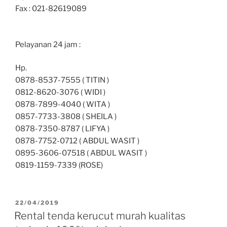
Fax : 021-82619089
Pelayanan 24 jam :
Hp.
0878-8537-7555 ( TITIN )
0812-8620-3076 ( WIDI )
0878-7899-4040 ( WITA )
0857-7733-3808 ( SHEILA )
0878-7350-8787 ( LIFYA )
0878-7752-0712 ( ABDUL WASIT )
0895-3606-07518 ( ABDUL WASIT )
0819-1159-7339 (ROSE)
DIPOSKAN
22/04/2019
PADA
Rental tenda kerucut murah kualitas