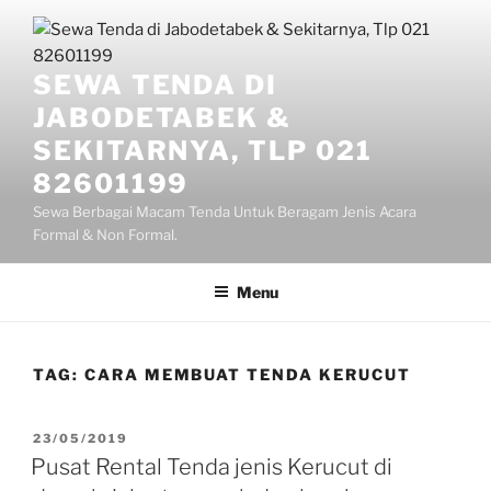
Lompat
ke
konten
SEWA TENDA DI
JABODETABEK &
SEKITARNYA, TLP 021
82601199
Sewa Berbagai Macam Tenda Untuk Beragam Jenis Acara
Formal & Non Formal.
Menu
TAG:
CARA MEMBUAT TENDA KERUCUT
DIPOSKAN
23/05/2019
PADA
Pusat Rental Tenda jenis Kerucut di