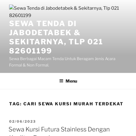
Lompat
ke
konten
SEWA TENDA DI
JABODETABEK &
SEKITARNYA, TLP 021
82601199
Sewa Berbagai Macam Tenda Untuk Beragam Jenis Acara
Formal & Non Formal.
Menu
TAG:
CARI SEWA KURSI MURAH TERDEKAT
DIPOSKAN
02/06/2023
PADA
Sewa Kursi Futura Stainless Dengan