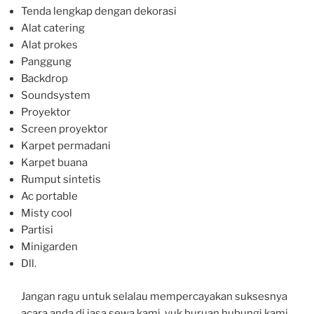
Tenda lengkap dengan dekorasi
Alat catering
Alat prokes
Panggung
Backdrop
Soundsystem
Proyektor
Screen proyektor
Karpet permadani
Karpet buana
Rumput sintetis
Ac portable
Misty cool
Partisi
Minigarden
Dll.
Jangan ragu untuk selalau mempercayakan suksesnya
acara anda di jasa sewa kami. yuk buruan hubungi kami