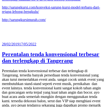
http://sarungkursi.com/konveksi-sarung-kursi-model-terbaru-dari-
rejang-lebong-bengkulu/
http://sarungkursimurah.com/
Diposkan
28/02/2019
17/05/2022
pada
Perentalan tenda konvensional terbesar
dan terlengkap di Tangerang
Perentalan tenda konvensional terbesar dan terlengkap di
Tangerang. tersedia banyak persediaan tenda konvensional yang
akan turut memeriahkan event anda. sangat cocok untuk event yang
membutuhkan stand-stand seperti event musik, pernikahan dan
event lainnya. tenda konvensional kami sangat kokoh tahan angin
dan goncangan serta terpal yang kuat tahan angin dan bocor. ayo
buat acara anda semeriah mungkin dengan menggunakan tenda
kami. tersedia dekorasi balon, serut dan VIP siap menghiasi event
anda. ayo pesan tendanya sekarang juga dapatkan promo menarik