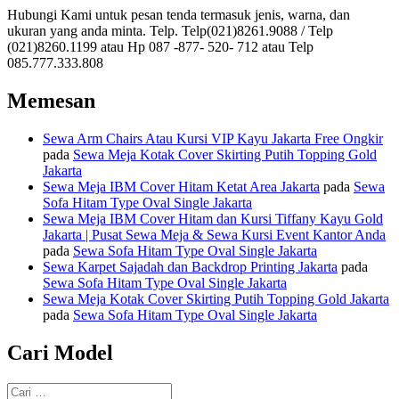
Hubungi Kami untuk pesan tenda termasuk jenis, warna, dan
ukuran yang anda minta. Telp. Telp(021)8261.9088 / Telp
(021)8260.1199 atau Hp 087 -877- 520- 712 atau Telp
085.777.333.808
Memesan
Sewa Arm Chairs Atau Kursi VIP Kayu Jakarta Free Ongkir
pada
Sewa Meja Kotak Cover Skirting Putih Topping Gold
Jakarta
Sewa Meja IBM Cover Hitam Ketat Area Jakarta
pada
Sewa
Sofa Hitam Type Oval Single Jakarta
Sewa Meja IBM Cover Hitam dan Kursi Tiffany Kayu Gold
Jakarta | Pusat Sewa Meja & Sewa Kursi Event Kantor Anda
pada
Sewa Sofa Hitam Type Oval Single Jakarta
Sewa Karpet Sajadah dan Backdrop Printing Jakarta
pada
Sewa Sofa Hitam Type Oval Single Jakarta
Sewa Meja Kotak Cover Skirting Putih Topping Gold Jakarta
pada
Sewa Sofa Hitam Type Oval Single Jakarta
Cari Model
Pencarian