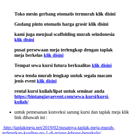
Toko mesin gerbang otomatis termurah klik disini
Gudang pintu otomatis harga grosir klik disini
kami juga menjual scaffolding murah seindonesia
klik disini
pusat persewaan meja terlengkap dengan taplak
meja berkelas
klik disini
Tempat sewa kursi futura berkualitas
klik disini
sewa tenda murah lengkap untuk segala macam
jenis event
klik disini
rental kursi kuliah/lipat untuk seminar anda
https://bintangjayaevent.com/sewa-kursi/kursi-
kuliah/
untuk pemesanan konveksi sarung kursi dan taplak meja klik
link dibawah ini :
http://taplakmeja.net/2019/02/pusatnya-taplak-meja-murah-
terlengkap-kualitas-no-1-di-rejang-lebong-bengkulu/