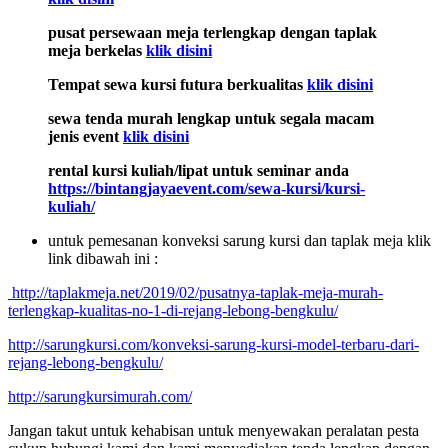
pusat persewaan meja terlengkap dengan taplak
meja berkelas
klik disini
Tempat sewa kursi futura berkualitas
klik disini
sewa tenda murah lengkap untuk segala macam
jenis event
klik disini
rental kursi kuliah/lipat untuk seminar anda
https://bintangjayaevent.com/sewa-kursi/kursi-
kuliah/
untuk pemesanan konveksi sarung kursi dan taplak meja klik
link dibawah ini :
http://taplakmeja.net/2019/02/pusatnya-taplak-meja-murah-
terlengkap-kualitas-no-1-di-rejang-lebong-bengkulu/
http://sarungkursi.com/konveksi-sarung-kursi-model-terbaru-dari-
rejang-lebong-bengkulu/
http://sarungkursimurah.com/
Jangan takut untuk kehabisan untuk menyewakan peralatan pesta