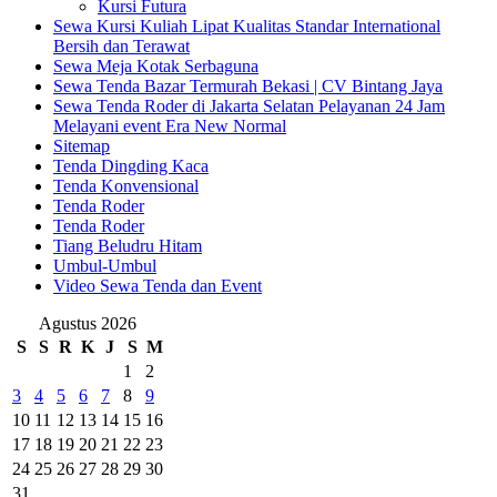
Kursi Futura
Sewa Kursi Kuliah Lipat Kualitas Standar International
Bersih dan Terawat
Sewa Meja Kotak Serbaguna
Sewa Tenda Bazar Termurah Bekasi | CV Bintang Jaya
Sewa Tenda Roder di Jakarta Selatan Pelayanan 24 Jam
Melayani event Era New Normal
Sitemap
Tenda Dingding Kaca
Tenda Konvensional
Tenda Roder
Tenda Roder
Tiang Beludru Hitam
Umbul-Umbul
Video Sewa Tenda dan Event
Agustus 2026
S
S
R
K
J
S
M
1
2
3
4
5
6
7
8
9
10
11
12
13
14
15
16
17
18
19
20
21
22
23
24
25
26
27
28
29
30
31