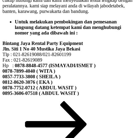
cukup hubungi kami dan kami menyediakan tenda lengkap dengan
peralatannya. kami siap melayani anda di wilayah jabodetabek,
banten, karawang, purwakarta dan bandung.
Untuk melakukan pembokingan dan pemesanan
langsung datang ketempat kami dan menghubungi
nomor yang ada dibawah ini :
Bintang Jaya Rental Party Equipment
Jln. Siti 1 No 40 Mustika Jaya Bekasi
Tlp : 021-82619088/021-82601199
Fax : 021-82619089
Hp :
0878-8848-4577 (ISMAYADI/ISMET )
0878-7899-4040 ( WITA )
0857-7733-3808 ( SHEILA )
0812-8620-3076 ( EKA )
0878-7752-0712 ( ABDUL WASIT )
0895-3606-07518 ( ABDUL WASIT )
Paginasi
Laman
Laman
Laman
selanjutnya
pos