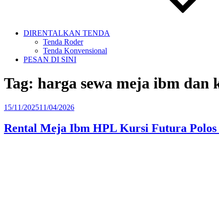
DIRENTALKAN TENDA
Tenda Roder
Tenda Konvensional
PESAN DI SINI
Tag:
harga sewa meja ibm dan k
Diposkan
15/11/2025
11/04/2026
pada
Rental Meja Ibm HPL Kursi Futura Polos