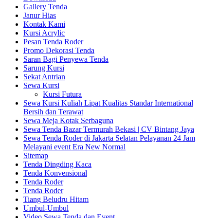
Gallery Tenda
Janur Hias
Kontak Kami
Kursi Acrylic
Pesan Tenda Roder
Promo Dekorasi Tenda
Saran Bagi Penyewa Tenda
Sarung Kursi
Sekat Antrian
Sewa Kursi
Kursi Futura
Sewa Kursi Kuliah Lipat Kualitas Standar International
Bersih dan Terawat
Sewa Meja Kotak Serbaguna
Sewa Tenda Bazar Termurah Bekasi | CV Bintang Jaya
Sewa Tenda Roder di Jakarta Selatan Pelayanan 24 Jam
Melayani event Era New Normal
Sitemap
Tenda Dingding Kaca
Tenda Konvensional
Tenda Roder
Tenda Roder
Tiang Beludru Hitam
Umbul-Umbul
Video Sewa Tenda dan Event