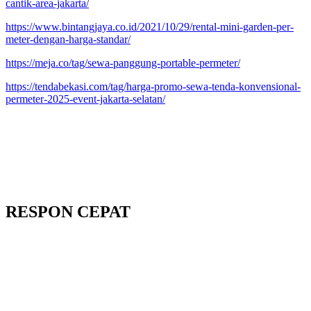
cantik-area-jakarta/
https://www.bintangjaya.co.id/2021/10/29/rental-mini-garden-per-
meter-dengan-harga-standar/
https://meja.co/tag/sewa-panggung-portable-permeter/
https://tendabekasi.com/tag/harga-promo-sewa-tenda-konvensional-
permeter-2025-event-jakarta-selatan/
RESPON CEPAT