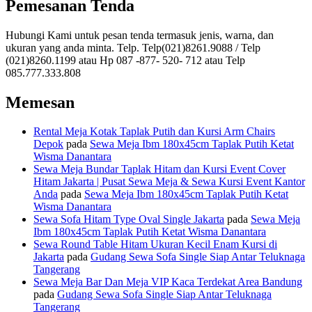
Pemesanan Tenda
Hubungi Kami untuk pesan tenda termasuk jenis, warna, dan
ukuran yang anda minta. Telp. Telp(021)8261.9088 / Telp
(021)8260.1199 atau Hp 087 -877- 520- 712 atau Telp
085.777.333.808
Memesan
Rental Meja Kotak Taplak Putih dan Kursi Arm Chairs
Depok
pada
Sewa Meja Ibm 180x45cm Taplak Putih Ketat
Wisma Danantara
Sewa Meja Bundar Taplak Hitam dan Kursi Event Cover
Hitam Jakarta | Pusat Sewa Meja & Sewa Kursi Event Kantor
Anda
pada
Sewa Meja Ibm 180x45cm Taplak Putih Ketat
Wisma Danantara
Sewa Sofa Hitam Type Oval Single Jakarta
pada
Sewa Meja
Ibm 180x45cm Taplak Putih Ketat Wisma Danantara
Sewa Round Table Hitam Ukuran Kecil Enam Kursi di
Jakarta
pada
Gudang Sewa Sofa Single Siap Antar Teluknaga
Tangerang
Sewa Meja Bar Dan Meja VIP Kaca Terdekat Area Bandung
pada
Gudang Sewa Sofa Single Siap Antar Teluknaga
Tangerang