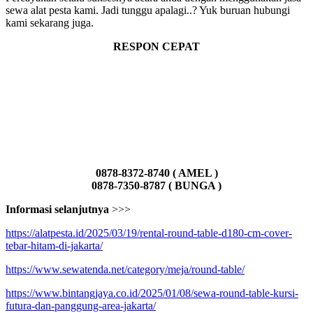
sewa alat pesta kami. Jadi tunggu apalagi..? Yuk buruan hubungi
kami sekarang juga.
RESPON CEPAT
0878-8372-8740 ( AMEL )
0878-7350-8787 ( BUNGA )
Informasi selanjutnya
>>>
https://alatpesta.id/2025/03/19/rental-round-table-d180-cm-cover-
tebar-hitam-di-jakarta/
https://www.sewatenda.net/category/meja/round-table/
https://www.bintangjaya.co.id/2025/01/08/sewa-round-table-kursi-
futura-dan-panggung-area-jakarta/