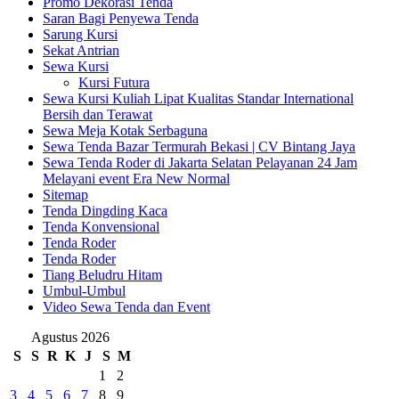
Promo Dekorasi Tenda
Saran Bagi Penyewa Tenda
Sarung Kursi
Sekat Antrian
Sewa Kursi
Kursi Futura
Sewa Kursi Kuliah Lipat Kualitas Standar International
Bersih dan Terawat
Sewa Meja Kotak Serbaguna
Sewa Tenda Bazar Termurah Bekasi | CV Bintang Jaya
Sewa Tenda Roder di Jakarta Selatan Pelayanan 24 Jam
Melayani event Era New Normal
Sitemap
Tenda Dingding Kaca
Tenda Konvensional
Tenda Roder
Tenda Roder
Tiang Beludru Hitam
Umbul-Umbul
Video Sewa Tenda dan Event
Agustus 2026
S
S
R
K
J
S
M
1
2
3
4
5
6
7
8
9