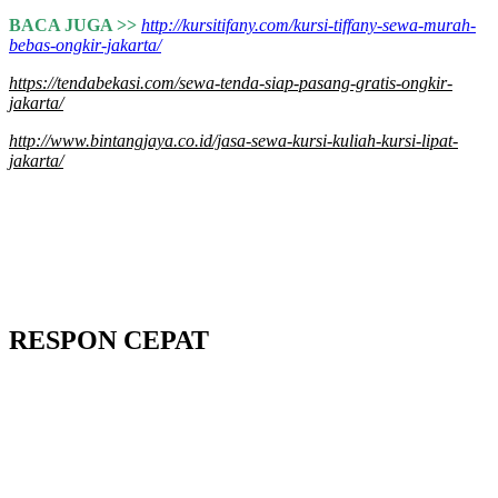
BACA JUGA >>
http://kursitifany.com/kursi-tiffany-sewa-murah-
bebas-ongkir-jakarta/
https://tendabekasi.com/sewa-tenda-siap-pasang-gratis-ongkir-
jakarta/
http://www.bintangjaya.co.id/jasa-sewa-kursi-kuliah-kursi-lipat-
jakarta/
RESPON CEPAT