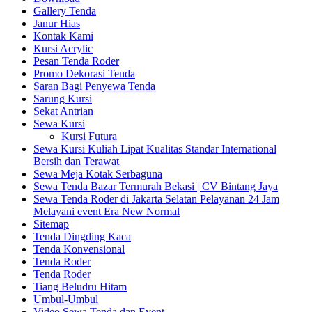
Gallery Tenda
Janur Hias
Kontak Kami
Kursi Acrylic
Pesan Tenda Roder
Promo Dekorasi Tenda
Saran Bagi Penyewa Tenda
Sarung Kursi
Sekat Antrian
Sewa Kursi
Kursi Futura
Sewa Kursi Kuliah Lipat Kualitas Standar International
Bersih dan Terawat
Sewa Meja Kotak Serbaguna
Sewa Tenda Bazar Termurah Bekasi | CV Bintang Jaya
Sewa Tenda Roder di Jakarta Selatan Pelayanan 24 Jam
Melayani event Era New Normal
Sitemap
Tenda Dingding Kaca
Tenda Konvensional
Tenda Roder
Tenda Roder
Tiang Beludru Hitam
Umbul-Umbul
Video Sewa Tenda dan Event