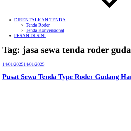
DIRENTALKAN TENDA
Tenda Roder
Tenda Konvensional
PESAN DI SINI
Tag:
jasa sewa tenda roder gud
Diposkan
14/01/2025
14/01/2025
pada
Pusat Sewa Tenda Type Roder Gudang Harg