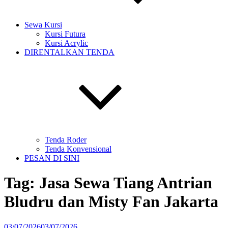
Sewa Kursi
Kursi Futura
Kursi Acrylic
DIRENTALKAN TENDA
Tenda Roder
Tenda Konvensional
PESAN DI SINI
Tag:
Jasa Sewa Tiang Antrian
Bludru dan Misty Fan Jakarta
Diposkan
03/07/2026
03/07/2026