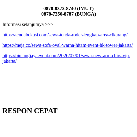
0878-8372-8740 (IMUT)
0878-7350-8787 (BUNGA)
Informasi selanjutnya >>>
https://tendabekasi.com/sewa-tenda-roder-lengkap-area-cikarang/
https://meja.co/sewa-sofa-oval-warna-hitam-event-hk-tower-jakarta/
https://bintangjayaevent.com/2026/07/01/sewa-new-arm-chirs-vip-
jakarta/
RESPON CEPAT