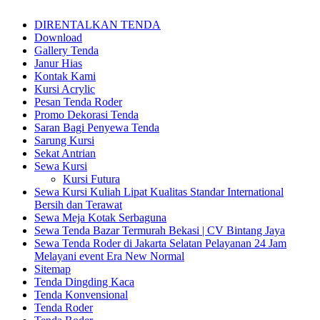
DIRENTALKAN TENDA
Download
Gallery Tenda
Janur Hias
Kontak Kami
Kursi Acrylic
Pesan Tenda Roder
Promo Dekorasi Tenda
Saran Bagi Penyewa Tenda
Sarung Kursi
Sekat Antrian
Sewa Kursi
Kursi Futura
Sewa Kursi Kuliah Lipat Kualitas Standar International
Bersih dan Terawat
Sewa Meja Kotak Serbaguna
Sewa Tenda Bazar Termurah Bekasi | CV Bintang Jaya
Sewa Tenda Roder di Jakarta Selatan Pelayanan 24 Jam
Melayani event Era New Normal
Sitemap
Tenda Dingding Kaca
Tenda Konvensional
Tenda Roder