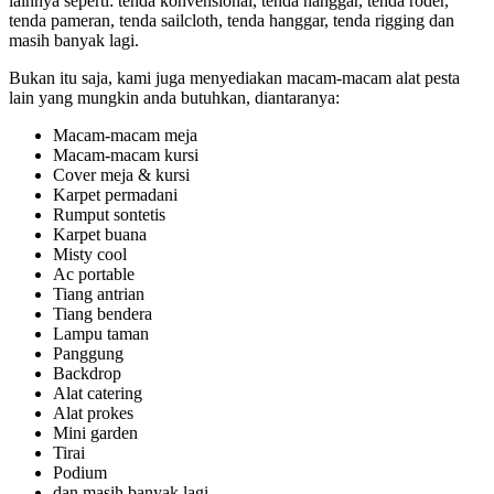
lainnya seperti: tenda konvensional, tenda hanggar, tenda roder,
tenda pameran, tenda sailcloth, tenda hanggar, tenda rigging dan
masih banyak lagi.
Bukan itu saja, kami juga menyediakan macam-macam alat pesta
lain yang mungkin anda butuhkan, diantaranya:
Macam-macam meja
Macam-macam kursi
Cover meja & kursi
Karpet permadani
Rumput sontetis
Karpet buana
Misty cool
Ac portable
Tiang antrian
Tiang bendera
Lampu taman
Panggung
Backdrop
Alat catering
Alat prokes
Mini garden
Tirai
Podium
dan masih banyak lagi.