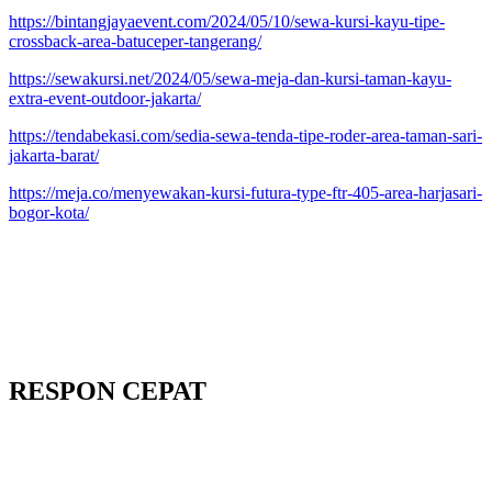
https://bintangjayaevent.com/2024/05/10/sewa-kursi-kayu-tipe-
crossback-area-batuceper-tangerang/
https://sewakursi.net/2024/05/sewa-meja-dan-kursi-taman-kayu-
extra-event-outdoor-jakarta/
https://tendabekasi.com/sedia-sewa-tenda-tipe-roder-area-taman-sari-
jakarta-barat/
https://meja.co/menyewakan-kursi-futura-type-ftr-405-area-harjasari-
bogor-kota/
RESPON CEPAT