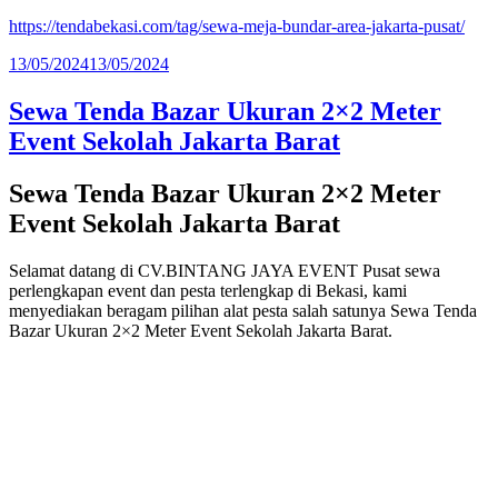
https://tendabekasi.com/tag/sewa-meja-bundar-area-jakarta-pusat/
Diposkan
13/05/2024
13/05/2024
pada
Sewa Tenda Bazar Ukuran 2×2 Meter
Event Sekolah Jakarta Barat
Sewa Tenda Bazar Ukuran 2×2 Meter
Event Sekolah Jakarta Barat
Selamat datang di CV.BINTANG JAYA EVENT Pusat sewa
perlengkapan event dan pesta terlengkap di Bekasi, kami
menyediakan beragam pilihan alat pesta salah satunya Sewa Tenda
Bazar Ukuran 2×2 Meter Event Sekolah Jakarta Barat.