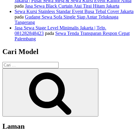
Jakarta | Pusat Sewa Meja & Sewa Kursi Event Kantor Anda
pada
Jasa Sewa Black Curtain Atai Tirai Hitam Jakarta
Sewa Kursi Stainless Standar Event Busa Tebal Cover Jakarta
pada
Gudang Sewa Sofa Single Siap Antar Teluknaga
Tangerang
Jasa Sewa Stage Level Minimalis Jakarta | Telp.
081282848423
pada
Sewa Tenda Transparan Respon Cepat
Palembang
Cari Model
Pencarian
untuk:
Cari
Laman