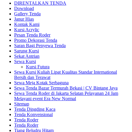
DIRENTALKAN TENDA
Download
Gallery Tenda
Janur Hias
Kontak Kami
Kursi Acrylic
Pesan Tenda Roder
Promo Dekorasi Tenda
Saran Bagi Penyewa Tenda
Sarung Kursi
Sekat Antrian
Sewa Kursi
Kursi Futura
Sewa Kursi Kuliah Lipat Kualitas Standar International
Bersih dan Terawat
Sewa Meja Kotak Serbaguna
Sewa Tenda Bazar Termurah Bekasi | CV Bintang Jaya
Sewa Tenda Roder di Jakarta Selatan Pelayanan 24 Jam
Melayani event Era New Normal
Sitemap
Tenda Dingding Kaca
Tenda Konvensional
Tenda Roder
Tenda Roder
Tiang Beludru Hitam