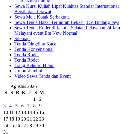
Kursi Futura
Sewa Kursi Kuliah Lipat Kualitas Standar International
Bersih dan Terawat
Sewa Meja Kotak Serbaguna
Sewa Tenda Bazar Termurah Bekasi | CV Bintang Jaya
Sewa Tenda Roder di Jakarta Selatan Pelayanan 24 Jam
Melayani event Era New Normal
Sitemap
Tenda Dingding Kaca
Tenda Konvensional
Tenda Roder
Tenda Roder
Tiang Beludru Hitam
Umbul-Umbul
Video Sewa Tenda dan Event
Agustus 2026
S
S
R
K
J
S
M
1
2
3
4
5
6
7
8
9
10
11
12
13
14
15
16
17
18
19
20
21
22
23
24
25
26
27
28
29
30
31