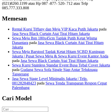
(021)8260.1199 atau Hp 087 -877- 520- 712 atau Telp
085.777.333.808
Memesan
Rental Kursi Tiffany dan Meja VIP Kaca Putih Jakarta
pada
Jasa Sewa Black Curtain Atai Tirai Hitam Jakarta
Sewa Meja Ibm 180x45cm Taplak Putih Ketat Wisma
Danantara
pada
Jasa Sewa Black Curtain Atai Tirai Hitam
Jakarta
Sewa Meja Barstool Taplak Ketat Hitam SCBD Kuningan
Jakarta | Pusat Sewa Meja & Sewa Kursi Event Kantor Anda
pada
Jasa Sewa Black Curtain Atai Tirai Hitam Jakarta
Sewa Kursi Stainless Standar Event Busa Tebal Cover Jakarta
pada
Gudang Sewa Sofa Single Siap Antar Teluknaga
Tangerang
Jasa Sewa Stage Level Minimalis Jakarta | Telp.
081282848423
pada
Sewa Tenda Transparan Respon Cepat
Palembang
Cari Model
Pencarian