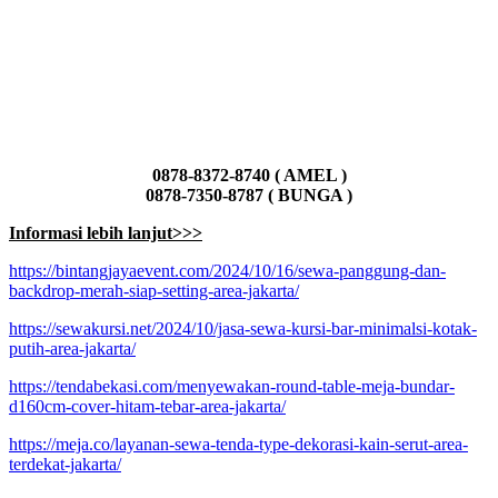
0878-8372-8740 ( AMEL )
0878-7350-8787 ( BUNGA )
Informasi lebih lanjut>>>
https://bintangjayaevent.com/2024/10/16/sewa-panggung-dan-
backdrop-merah-siap-setting-area-jakarta/
https://sewakursi.net/2024/10/jasa-sewa-kursi-bar-minimalsi-kotak-
putih-area-jakarta/
https://tendabekasi.com/menyewakan-round-table-meja-bundar-
d160cm-cover-hitam-tebar-area-jakarta/
https://meja.co/layanan-sewa-tenda-type-dekorasi-kain-serut-area-
terdekat-jakarta/