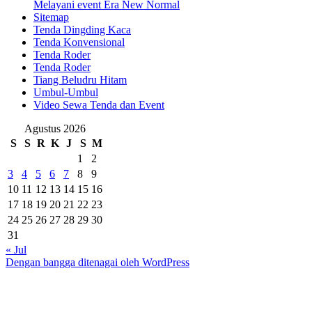
Melayani event Era New Normal
Sitemap
Tenda Dingding Kaca
Tenda Konvensional
Tenda Roder
Tenda Roder
Tiang Beludru Hitam
Umbul-Umbul
Video Sewa Tenda dan Event
Agustus 2026
S
S
R
K
J
S
M
1
2
3
4
5
6
7
8
9
10
11
12
13
14
15
16
17
18
19
20
21
22
23
24
25
26
27
28
29
30
31
« Jul
Dengan bangga ditenagai oleh WordPress