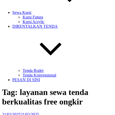
Sewa Kursi
Kursi Futura
Kursi Acrylic
DIRENTALKAN TENDA
Tenda Roder
Tenda Konvensional
PESAN DI SINI
Tag:
layanan sewa tenda
berkualitas free ongkir
Diposkan
21/02/2025
21/02/2025