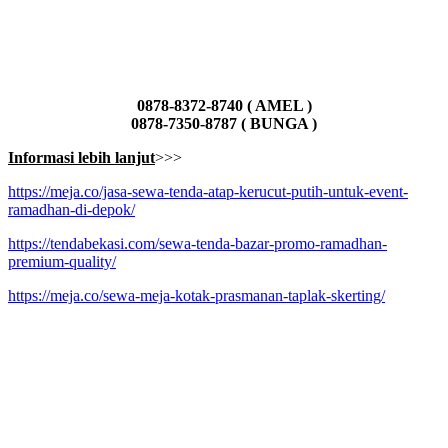
0878-8372-8740 ( AMEL )
0878-7350-8787 ( BUNGA )
Informasi lebih lanjut
>>>
https://meja.co/jasa-sewa-tenda-atap-kerucut-putih-untuk-event-
ramadhan-di-depok/
https://tendabekasi.com/sewa-tenda-bazar-promo-ramadhan-
premium-quality/
https://meja.co/sewa-meja-kotak-prasmanan-taplak-skerting/