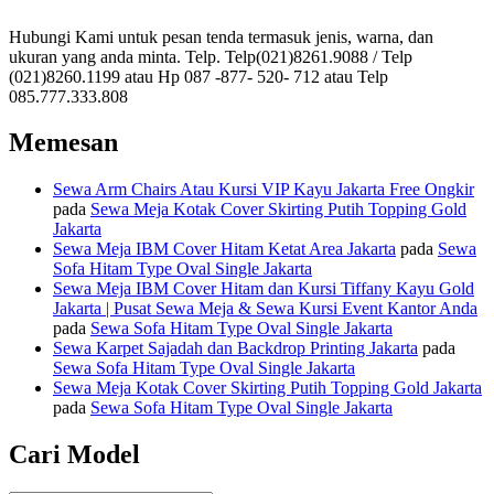
Hubungi Kami untuk pesan tenda termasuk jenis, warna, dan
ukuran yang anda minta. Telp. Telp(021)8261.9088 / Telp
(021)8260.1199 atau Hp 087 -877- 520- 712 atau Telp
085.777.333.808
Memesan
Sewa Arm Chairs Atau Kursi VIP Kayu Jakarta Free Ongkir
pada
Sewa Meja Kotak Cover Skirting Putih Topping Gold
Jakarta
Sewa Meja IBM Cover Hitam Ketat Area Jakarta
pada
Sewa
Sofa Hitam Type Oval Single Jakarta
Sewa Meja IBM Cover Hitam dan Kursi Tiffany Kayu Gold
Jakarta | Pusat Sewa Meja & Sewa Kursi Event Kantor Anda
pada
Sewa Sofa Hitam Type Oval Single Jakarta
Sewa Karpet Sajadah dan Backdrop Printing Jakarta
pada
Sewa Sofa Hitam Type Oval Single Jakarta
Sewa Meja Kotak Cover Skirting Putih Topping Gold Jakarta
pada
Sewa Sofa Hitam Type Oval Single Jakarta
Cari Model