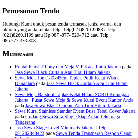
Pemesanan Tenda
Hubungi Kami untuk pesan tenda termasuk jenis, warna, dan
ukuran yang anda minta. Telp. Telp(021)8261.9088 / Telp
(021)8260.1199 atau Hp 087 -877- 520- 712 atau Telp
085.777.333.808
Memesan
Rental Kursi Tiffany dan Meja VIP Kaca Putih Jakarta
pada
Jasa Sewa Black Curtain Atai Tirai Hitam Jakarta
Sewa Meja Ibm 180x45cm Taplak Putih Ketat Wisma
Danantara
pada
Jasa Sewa Black Curtain Atai Tirai Hitam
Jakarta
Sewa Meja Barstool Taplak Ketat Hitam SCBD Kuningan
Jakarta | Pusat Sewa Meja & Sewa Kursi Event Kantor Anda
pada
Jasa Sewa Black Curtain Atai Tirai Hitam Jakarta
Sewa Kursi Stainless Standar Event Busa Tebal Cover Jakarta
pada
Gudang Sewa Sofa Single Siap Antar Teluknaga
Tangerang
Jasa Sewa Stage Level Minimalis Jakarta | Telp.
081282848423
pada
Sewa Tenda Transparan Respon Cepat