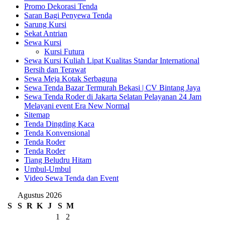
Promo Dekorasi Tenda
Saran Bagi Penyewa Tenda
Sarung Kursi
Sekat Antrian
Sewa Kursi
Kursi Futura
Sewa Kursi Kuliah Lipat Kualitas Standar International
Bersih dan Terawat
Sewa Meja Kotak Serbaguna
Sewa Tenda Bazar Termurah Bekasi | CV Bintang Jaya
Sewa Tenda Roder di Jakarta Selatan Pelayanan 24 Jam
Melayani event Era New Normal
Sitemap
Tenda Dingding Kaca
Tenda Konvensional
Tenda Roder
Tenda Roder
Tiang Beludru Hitam
Umbul-Umbul
Video Sewa Tenda dan Event
Agustus 2026
S
S
R
K
J
S
M
1
2