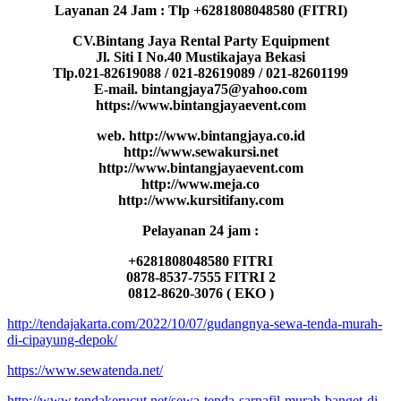
Layanan 24 Jam : Tlp +6281808048580 (FITRI)
CV.Bintang Jaya Rental Party Equipment
Jl. Siti I No.40 Mustikajaya Bekasi
Tlp.021-82619088 / 021-82619089 / 021-82601199
E-mail. bintangjaya75@yahoo.com
https://www.bintangjayaevent.com
web. http://www.bintangjaya.co.id
http://www.sewakursi.net
http://www.bintangjayaevent.com
http://www.meja.co
http://www.kursitifany.com
Pelayanan 24 jam :
+6281808048580 FITRI
0878-8537-7555 FITRI 2
0812-8620-3076 ( EKO )
http://tendajakarta.com/2022/10/07/gudangnya-sewa-tenda-murah-
di-cipayung-depok/
https://www.sewatenda.net/
http://www.tendakerucut.net/sewa-tenda-sarnafil-murah-banget-di-