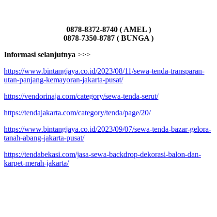
0878-8372-8740 ( AMEL )
0878-7350-8787 ( BUNGA )
Informasi selanjutnya
>>>
https://www.bintangjaya.co.id/2023/08/11/sewa-tenda-transparan-
utan-panjang-kemayoran-jakarta-pusat/
https://vendorinaja.com/category/sewa-tenda-serut/
https://tendajakarta.com/category/tenda/page/20/
https://www.bintangjaya.co.id/2023/09/07/sewa-tenda-bazar-gelora-
tanah-abang-jakarta-pusat/
https://tendabekasi.com/jasa-sewa-backdrop-dekorasi-balon-dan-
karpet-merah-jakarta/