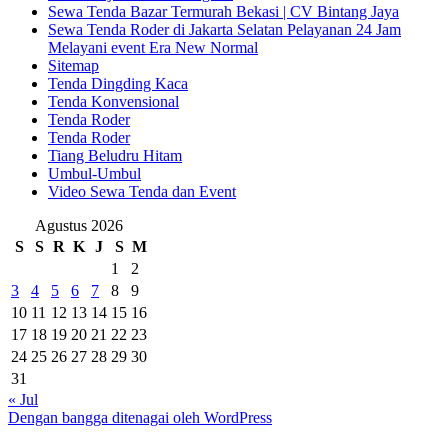
Sewa Tenda Bazar Termurah Bekasi | CV Bintang Jaya
Sewa Tenda Roder di Jakarta Selatan Pelayanan 24 Jam
Melayani event Era New Normal
Sitemap
Tenda Dingding Kaca
Tenda Konvensional
Tenda Roder
Tenda Roder
Tiang Beludru Hitam
Umbul-Umbul
Video Sewa Tenda dan Event
Agustus 2026
S
S
R
K
J
S
M
1
2
3
4
5
6
7
8
9
10
11
12
13
14
15
16
17
18
19
20
21
22
23
24
25
26
27
28
29
30
31
« Jul
Dengan bangga ditenagai oleh WordPress