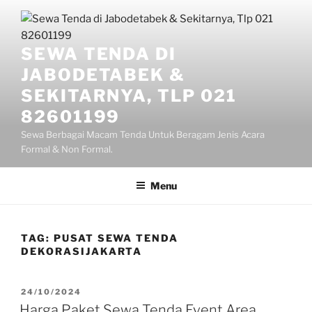
Lompat
ke
konten
SEWA TENDA DI
JABODETABEK &
SEKITARNYA, TLP 021
82601199
Sewa Berbagai Macam Tenda Untuk Beragam Jenis Acara
Formal & Non Formal.
Menu
TAG:
PUSAT SEWA TENDA
DEKORASIJAKARTA
DIPOSKAN
24/10/2024
PADA
Harga Paket Sewa Tenda Event Area