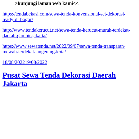
>kunjungi laman web kami<<
https://tendabekasi.com/sewa-tenda-konvensional-set-dekorasi-
ready-di-bogor/
http://www.tendakerucut.net/sewa-tenda-kerucut-murah-terdekat-
daerah-gambir-jakarta/
https://www.sewatenda.net/2022/09/07/sewa-tenda-transparan-
mewah-terdekat-tangerang-kota/
Diposkan
18/08/2022
19/08/2022
pada
Pusat Sewa Tenda Dekorasi Daerah
Jakarta