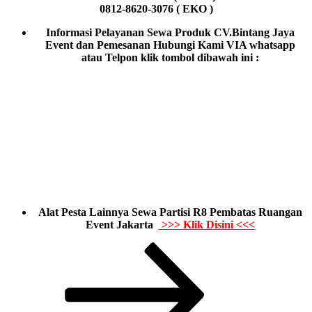
0812-8620-3076 ( EKO )
Informasi Pelayanan Sewa Produk CV.Bintang Jaya
Event dan Pemesanan Hubungi Kami VIA whatsapp
atau Telpon klik tombol dibawah ini :
Alat Pesta Lainnya Sewa Partisi R8 Pembatas Ruangan
Event Jakarta
>>> Klik Disini <<<
Paginasi
Laman
Laman
Laman
Laman
selanjutnya
pos