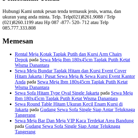
Hubungi Kami untuk pesan tenda termasuk jenis, warna, dan
ukuran yang anda minta. Telp. Telp(021)8261.9088 / Telp
(021)8260.1199 atau Hp 087 -877- 520- 712 atau Telp
085.777.333.808
Memesan
Rental Meja Kotak Taplak Putih dan Kursi Arm Chairs
Depok
pada
Sewa Meja Ibm 180x45cm Taplak Putih Ketat
Wisma Danantara
Sewa Meja Bundar Taplak Hitam dan Kursi Event Cover
Hitam Jakarta | Pusat Sewa Meja & Sewa Kursi Event Kantor
Anda
pada
Sewa Meja Ibm 180x45cm Taplak Putih Ketat
Wisma Danantara
Sewa Sofa Hitam Type Oval Single Jakarta
pada
Sewa Meja
Ibm 180x45cm Taplak Putih Ketat Wisma Danantara
Sewa Round Table Hitam Ukuran Kecil Enam Kursi di
Jakarta
pada
Gudang Sewa Sofa Single Siap Antar Teluknaga
Tangerang
Sewa Meja Bar Dan Meja VIP Kaca Terdekat Area Bandung
pada
Gudang Sewa Sofa Single Siap Antar Teluknaga
Tangerang