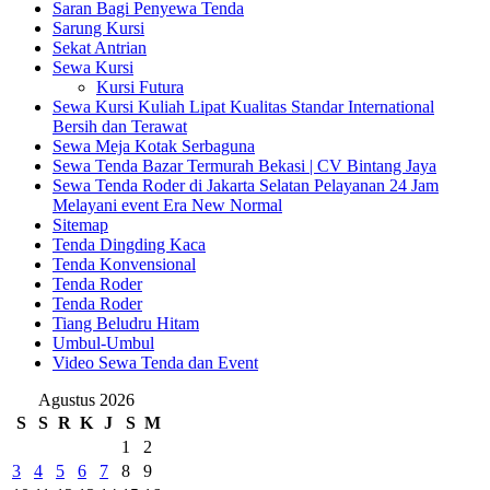
Saran Bagi Penyewa Tenda
Sarung Kursi
Sekat Antrian
Sewa Kursi
Kursi Futura
Sewa Kursi Kuliah Lipat Kualitas Standar International
Bersih dan Terawat
Sewa Meja Kotak Serbaguna
Sewa Tenda Bazar Termurah Bekasi | CV Bintang Jaya
Sewa Tenda Roder di Jakarta Selatan Pelayanan 24 Jam
Melayani event Era New Normal
Sitemap
Tenda Dingding Kaca
Tenda Konvensional
Tenda Roder
Tenda Roder
Tiang Beludru Hitam
Umbul-Umbul
Video Sewa Tenda dan Event
Agustus 2026
S
S
R
K
J
S
M
1
2
3
4
5
6
7
8
9