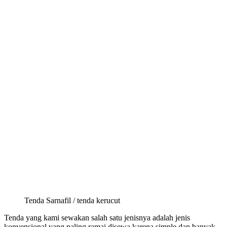
Tenda Sarnafil / tenda kerucut
Tenda yang kami sewakan salah satu jenisnya adalah jenis
konvensional yang paling ramai disewa karena simple dan banyak