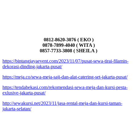
0812-8620-3076 ( EKO )
0878-7899-4040 ( WITA )
0857-7733-3808 ( SHEILA )
https://bintangjayaevent.com/2023/11/07/pusat-sewa-tirai-filamin-
dekorasi-dinding-jakarta-pusat/
https://meja.co/sewa-meja-saji-dan-alat-catering-set-jakarta-pusat/
https://tendabekasi.com/rekomendasi-sewa-meja-dan-kursi-pesta-
exlusive-jakarta-pusat/
http://sewakursi.net/2023/11/jasa-rental-meja-dan-kursi-taman-
jakarta-selatan/