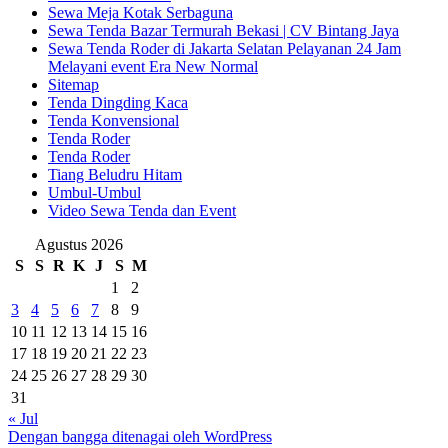
Sewa Meja Kotak Serbaguna
Sewa Tenda Bazar Termurah Bekasi | CV Bintang Jaya
Sewa Tenda Roder di Jakarta Selatan Pelayanan 24 Jam
Melayani event Era New Normal
Sitemap
Tenda Dingding Kaca
Tenda Konvensional
Tenda Roder
Tenda Roder
Tiang Beludru Hitam
Umbul-Umbul
Video Sewa Tenda dan Event
Agustus 2026
S
S
R
K
J
S
M
1
2
3
4
5
6
7
8
9
10
11
12
13
14
15
16
17
18
19
20
21
22
23
24
25
26
27
28
29
30
31
« Jul
Dengan bangga ditenagai oleh WordPress