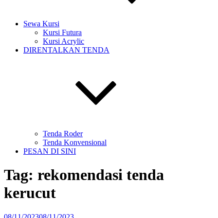
Sewa Kursi
Kursi Futura
Kursi Acrylic
DIRENTALKAN TENDA
Tenda Roder
Tenda Konvensional
PESAN DI SINI
Tag:
rekomendasi tenda
kerucut
Diposkan
08/11/2023
08/11/2023