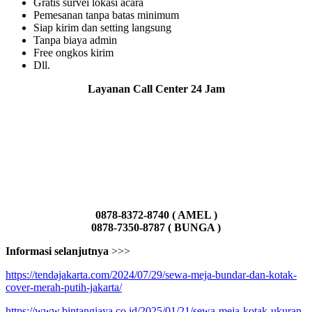
Gratis survei lokasi acara
Pemesanan tanpa batas minimum
Siap kirim dan setting langsung
Tanpa biaya admin
Free ongkos kirim
Dll.
Layanan Call Center 24 Jam
0878-8372-8740 ( AMEL )
0878-7350-8787 ( BUNGA )
Informasi selanjutnya
>>>
https://tendajakarta.com/2024/07/29/sewa-meja-bundar-dan-kotak-
cover-merah-putih-jakarta/
https://www.bintangjaya.co.id/2025/01/21/sewa-meja-kotak-ukuran-