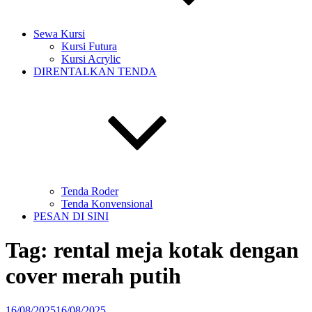
Sewa Kursi
Kursi Futura
Kursi Acrylic
DIRENTALKAN TENDA
Tenda Roder
Tenda Konvensional
PESAN DI SINI
Tag:
rental meja kotak dengan
cover merah putih
Diposkan
16/08/2025
16/08/2025