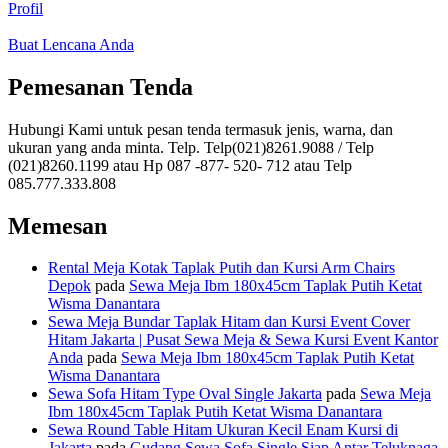
Profil
Buat Lencana Anda
Pemesanan Tenda
Hubungi Kami untuk pesan tenda termasuk jenis, warna, dan
ukuran yang anda minta. Telp. Telp(021)8261.9088 / Telp
(021)8260.1199 atau Hp 087 -877- 520- 712 atau Telp
085.777.333.808
Memesan
Rental Meja Kotak Taplak Putih dan Kursi Arm Chairs
Depok
pada
Sewa Meja Ibm 180x45cm Taplak Putih Ketat
Wisma Danantara
Sewa Meja Bundar Taplak Hitam dan Kursi Event Cover
Hitam Jakarta | Pusat Sewa Meja & Sewa Kursi Event Kantor
Anda
pada
Sewa Meja Ibm 180x45cm Taplak Putih Ketat
Wisma Danantara
Sewa Sofa Hitam Type Oval Single Jakarta
pada
Sewa Meja
Ibm 180x45cm Taplak Putih Ketat Wisma Danantara
Sewa Round Table Hitam Ukuran Kecil Enam Kursi di
Jakarta
pada
Gudang Sewa Sofa Single Siap Antar Teluknaga