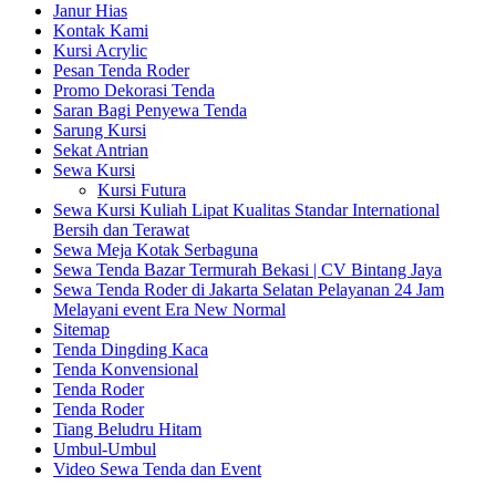
Janur Hias
Kontak Kami
Kursi Acrylic
Pesan Tenda Roder
Promo Dekorasi Tenda
Saran Bagi Penyewa Tenda
Sarung Kursi
Sekat Antrian
Sewa Kursi
Kursi Futura
Sewa Kursi Kuliah Lipat Kualitas Standar International
Bersih dan Terawat
Sewa Meja Kotak Serbaguna
Sewa Tenda Bazar Termurah Bekasi | CV Bintang Jaya
Sewa Tenda Roder di Jakarta Selatan Pelayanan 24 Jam
Melayani event Era New Normal
Sitemap
Tenda Dingding Kaca
Tenda Konvensional
Tenda Roder
Tenda Roder
Tiang Beludru Hitam
Umbul-Umbul
Video Sewa Tenda dan Event