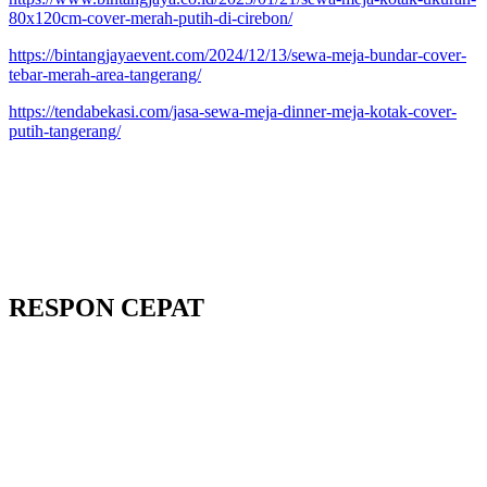
80x120cm-cover-merah-putih-di-cirebon/
https://bintangjayaevent.com/2024/12/13/sewa-meja-bundar-cover-
tebar-merah-area-tangerang/
https://tendabekasi.com/jasa-sewa-meja-dinner-meja-kotak-cover-
putih-tangerang/
RESPON CEPAT