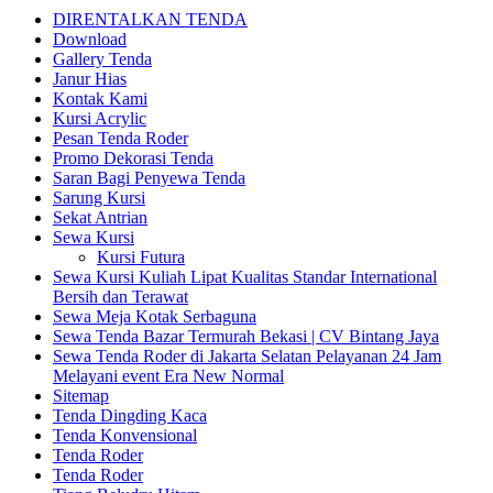
DIRENTALKAN TENDA
Download
Gallery Tenda
Janur Hias
Kontak Kami
Kursi Acrylic
Pesan Tenda Roder
Promo Dekorasi Tenda
Saran Bagi Penyewa Tenda
Sarung Kursi
Sekat Antrian
Sewa Kursi
Kursi Futura
Sewa Kursi Kuliah Lipat Kualitas Standar International
Bersih dan Terawat
Sewa Meja Kotak Serbaguna
Sewa Tenda Bazar Termurah Bekasi | CV Bintang Jaya
Sewa Tenda Roder di Jakarta Selatan Pelayanan 24 Jam
Melayani event Era New Normal
Sitemap
Tenda Dingding Kaca
Tenda Konvensional
Tenda Roder
Tenda Roder