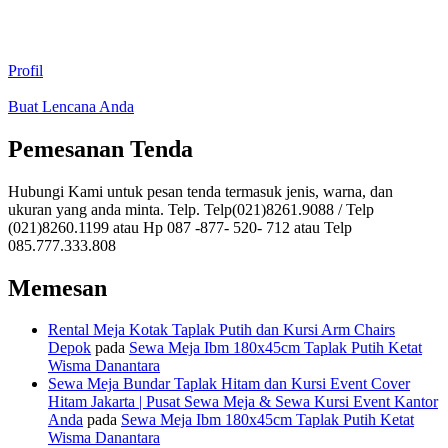
Profil
Buat Lencana Anda
Pemesanan Tenda
Hubungi Kami untuk pesan tenda termasuk jenis, warna, dan
ukuran yang anda minta. Telp. Telp(021)8261.9088 / Telp
(021)8260.1199 atau Hp 087 -877- 520- 712 atau Telp
085.777.333.808
Memesan
Rental Meja Kotak Taplak Putih dan Kursi Arm Chairs
Depok
pada
Sewa Meja Ibm 180x45cm Taplak Putih Ketat
Wisma Danantara
Sewa Meja Bundar Taplak Hitam dan Kursi Event Cover
Hitam Jakarta | Pusat Sewa Meja & Sewa Kursi Event Kantor
Anda
pada
Sewa Meja Ibm 180x45cm Taplak Putih Ketat
Wisma Danantara