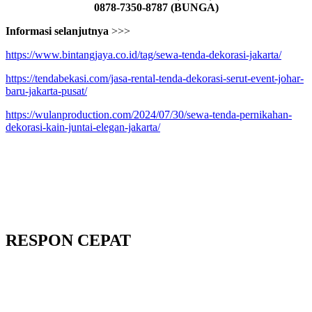
0878-7350-8787 (BUNGA)
Informasi selanjutnya
>>>
https://www.bintangjaya.co.id/tag/sewa-tenda-dekorasi-jakarta/
https://tendabekasi.com/jasa-rental-tenda-dekorasi-serut-event-johar-
baru-jakarta-pusat/
https://wulanproduction.com/2024/07/30/sewa-tenda-pernikahan-
dekorasi-kain-juntai-elegan-jakarta/
RESPON CEPAT