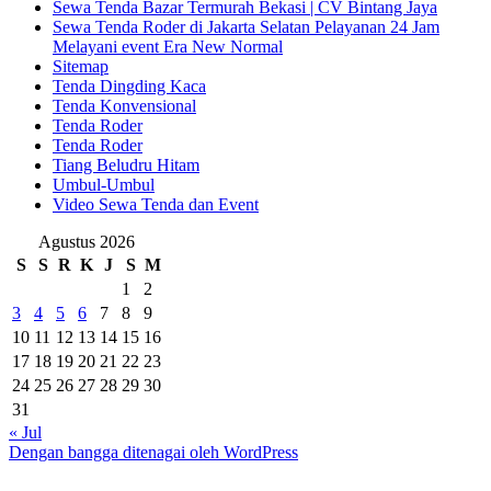
Sewa Tenda Bazar Termurah Bekasi | CV Bintang Jaya
Sewa Tenda Roder di Jakarta Selatan Pelayanan 24 Jam
Melayani event Era New Normal
Sitemap
Tenda Dingding Kaca
Tenda Konvensional
Tenda Roder
Tenda Roder
Tiang Beludru Hitam
Umbul-Umbul
Video Sewa Tenda dan Event
Agustus 2026
S
S
R
K
J
S
M
1
2
3
4
5
6
7
8
9
10
11
12
13
14
15
16
17
18
19
20
21
22
23
24
25
26
27
28
29
30
31
« Jul
Dengan bangga ditenagai oleh WordPress