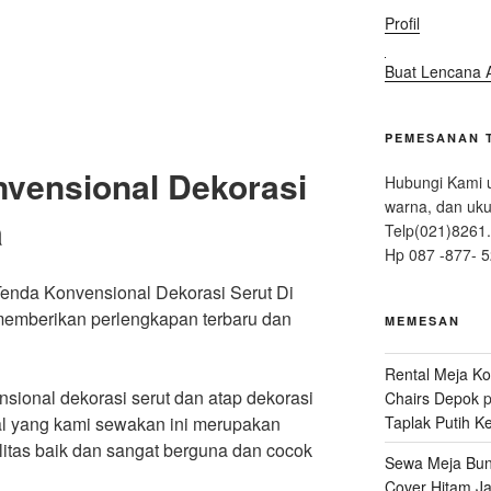
Profil
Buat Lencana 
PEMESANAN 
vensional Dekorasi
Hubungi Kami u
warna, dan uku
a
Telp(021)8261.
Hp 087 -877- 5
enda Konvensional Dekorasi Serut Di
 memberikan perlengkapan terbaru dan
MEMESAN
Rental Meja Ko
ional dekorasi serut dan atap dekorasi
Chairs Depok
p
Taplak Putih K
al yang kami sewakan ini merupakan
itas baik dan sangat berguna dan cocok
Sewa Meja Bund
Cover Hitam Ja