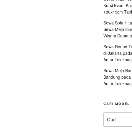
Kursi Event Ka
180x45cm Tapl
Sewa Sofa Hita
Sewa Meja Ibm
Wisma Danant
Sewa Round Ta
di Jakarta
pad
Antar Telukna
Sewa Meja Bar
Bandung
pada
Antar Telukna
CARI MODEL
Pencarian
untuk: