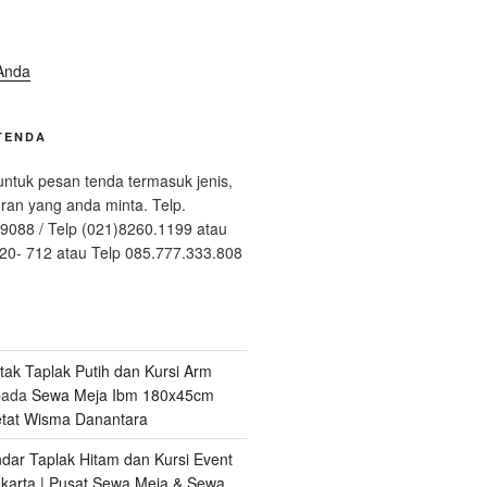
Anda
TENDA
ntuk pesan tenda termasuk jenis,
ran yang anda minta. Telp.
9088 / Telp (021)8260.1199 atau
20- 712 atau Telp 085.777.333.808
tak Taplak Putih dan Kursi Arm
ada
Sewa Meja Ibm 180x45cm
etat Wisma Danantara
ar Taplak Hitam dan Kursi Event
karta | Pusat Sewa Meja & Sewa