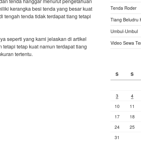
 dan tenda hanggar menurut pengetahuan
Tenda Roder
liki kerangka besi tenda yang besar kuat
 tengah tenda tidak terdapat tiang tetapi
Tiang Beludru 
Umbul-Umbul
 seperti yang kami jelaskan di artikel
Video Sewa Te
n tetapi tetap kuat namun terdapat tiang
kuran tertentu.
S
S
3
4
10
11
17
18
24
25
31