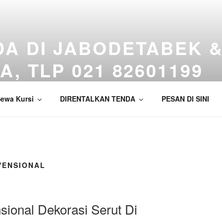
A DI JABODETABEK 
, TLP 021 82601199
tuk Beragam Jenis Acara Formal & Non Formal.
ewa Kursi
DIRENTALKAN TENDA
PESAN DI SINI
VENSIONAL
ional Dekorasi Serut Di