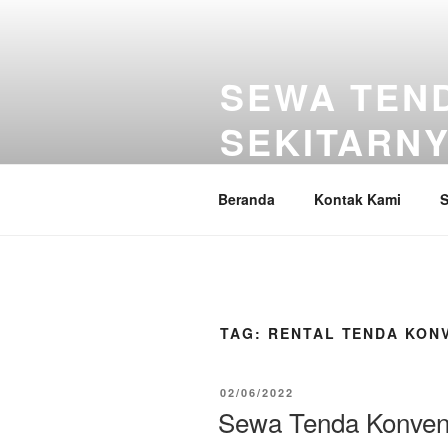
Lompat
ke
konten
SEWA TEND
SEKITARNYA
Sewa Berbagai Macam Tenda Un
Beranda
Kontak Kami
S
TAG:
RENTAL TENDA KON
DIPOSKAN
02/06/2022
PADA
Sewa Tenda Konvens