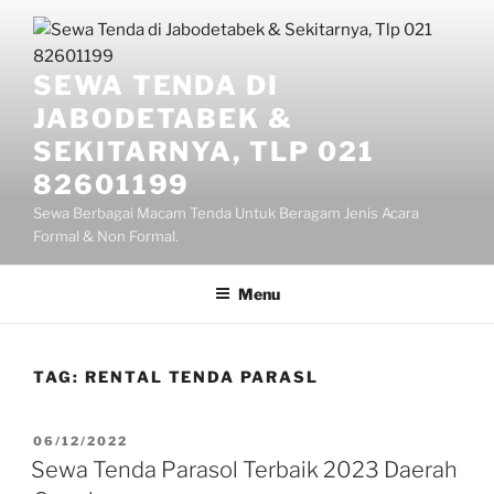
Lompat
ke
konten
SEWA TENDA DI
JABODETABEK &
SEKITARNYA, TLP 021
82601199
Sewa Berbagai Macam Tenda Untuk Beragam Jenis Acara
Formal & Non Formal.
Menu
TAG:
RENTAL TENDA PARASL
DIPOSKAN
06/12/2022
PADA
Sewa Tenda Parasol Terbaik 2023 Daerah