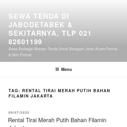
Lompat
ke
SEWA TENDA DI
konten
JABODETABEK &
SEKITARNYA, TLP 021
82601199
Sewa Berbagai Macam Tenda Untuk Beragam Jenis Acara Formal
& Non Formal.
Menu
TAG:
RENTAL TIRAI MERAH PUTIH BAHAN
FILAMIN JAKARTA
DIPOSKAN
09/07/2025
PADA
Rental Tirai Merah Putih Bahan Filamin