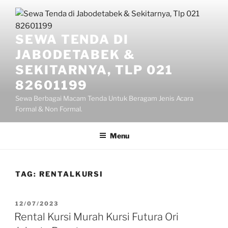
Lompat
ke
konten
SEWA TENDA DI
JABODETABEK &
SEKITARNYA, TLP 021
82601199
Sewa Berbagai Macam Tenda Untuk Beragam Jenis Acara
Formal & Non Formal.
Menu
TAG:
RENTALKURSI
DIPOSKAN
12/07/2023
PADA
Rental Kursi Murah Kursi Futura Ori