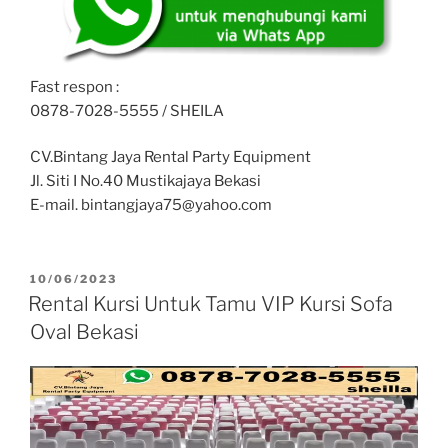
Fast respon :
0878-7028-5555 / SHEILA
CV.Bintang Jaya Rental Party Equipment
Jl. Siti I No.40 Mustikajaya Bekasi
E-mail. bintangjaya75@yahoo.com
DIPOSKAN
10/06/2023
PADA
Rental Kursi Untuk Tamu VIP Kursi Sofa
Oval Bekasi