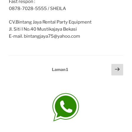
Fast respon :
0878-7028-5555 / SHEILA
CV.Bintang Jaya Rental Party Equipment
Jl. Siti I No.40 Mustikajaya Bekasi
E-mail. bintangjaya75@yahoo.com
Paginasi
Lam
Laman
1
sela
pos