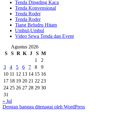
Tenda Dingding Kaca
Tenda Konvensional
Tenda Roder
Tenda Roder
Tiang Beludru Hitam
Umbul-Umbul
Video Sewa Tenda dan Event
Agustus 2026
S
S
R
K
J
S
M
1
2
3
4
5
6
7
8
9
10
11
12
13
14
15
16
17
18
19
20
21
22
23
24
25
26
27
28
29
30
31
« Jul
Dengan bangga ditenagai oleh WordPress