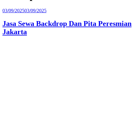
Diposkan
03/09/2025
03/09/2025
pada
Jasa Sewa Backdrop Dan Pita Peresmian
Jakarta