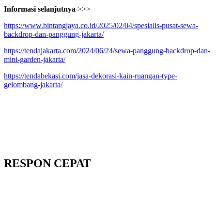
Informasi selanjutnya
>>>
https://www.bintangjaya.co.id/2025/02/04/spesialis-pusat-sewa-
backdrop-dan-panggung-jakarta/
https://tendajakarta.com/2024/06/24/sewa-panggung-backdrop-dan-
mini-garden-jakarta/
https://tendabekasi.com/jasa-dekorasi-kain-ruangan-type-
gelombang-jakarta/
RESPON CEPAT