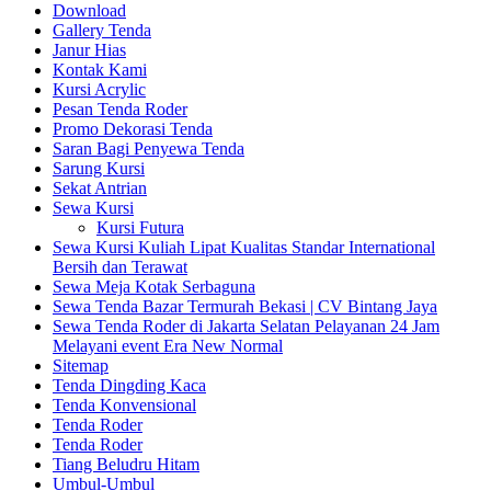
Download
Gallery Tenda
Janur Hias
Kontak Kami
Kursi Acrylic
Pesan Tenda Roder
Promo Dekorasi Tenda
Saran Bagi Penyewa Tenda
Sarung Kursi
Sekat Antrian
Sewa Kursi
Kursi Futura
Sewa Kursi Kuliah Lipat Kualitas Standar International
Bersih dan Terawat
Sewa Meja Kotak Serbaguna
Sewa Tenda Bazar Termurah Bekasi | CV Bintang Jaya
Sewa Tenda Roder di Jakarta Selatan Pelayanan 24 Jam
Melayani event Era New Normal
Sitemap
Tenda Dingding Kaca
Tenda Konvensional
Tenda Roder
Tenda Roder
Tiang Beludru Hitam
Umbul-Umbul