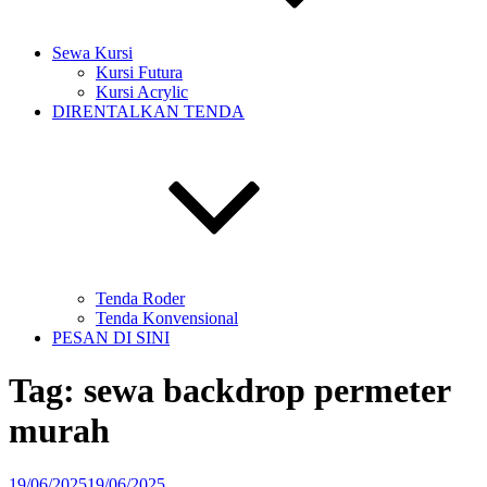
Sewa Kursi
Kursi Futura
Kursi Acrylic
DIRENTALKAN TENDA
Tenda Roder
Tenda Konvensional
PESAN DI SINI
Tag:
sewa backdrop permeter
murah
Diposkan
19/06/2025
19/06/2025