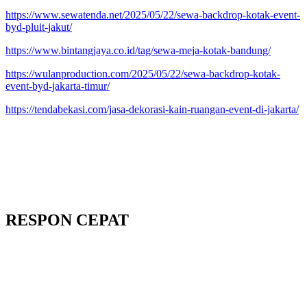
https://www.sewatenda.net/2025/05/22/sewa-backdrop-kotak-event-
byd-pluit-jakut/
https://www.bintangjaya.co.id/tag/sewa-meja-kotak-bandung/
https://wulanproduction.com/2025/05/22/sewa-backdrop-kotak-
event-byd-jakarta-timur/
https://tendabekasi.com/jasa-dekorasi-kain-ruangan-event-di-jakarta/
RESPON CEPAT