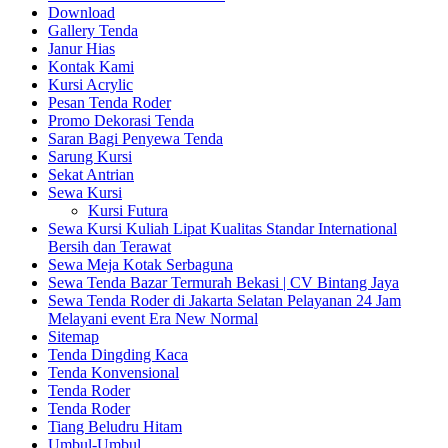
Download
Gallery Tenda
Janur Hias
Kontak Kami
Kursi Acrylic
Pesan Tenda Roder
Promo Dekorasi Tenda
Saran Bagi Penyewa Tenda
Sarung Kursi
Sekat Antrian
Sewa Kursi
Kursi Futura
Sewa Kursi Kuliah Lipat Kualitas Standar International
Bersih dan Terawat
Sewa Meja Kotak Serbaguna
Sewa Tenda Bazar Termurah Bekasi | CV Bintang Jaya
Sewa Tenda Roder di Jakarta Selatan Pelayanan 24 Jam
Melayani event Era New Normal
Sitemap
Tenda Dingding Kaca
Tenda Konvensional
Tenda Roder
Tenda Roder
Tiang Beludru Hitam
Umbul-Umbul