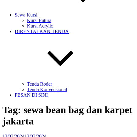
Sewa Kursi
Kursi Futura
Kursi Acrylic
DIRENTALKAN TENDA
Tenda Roder
Tenda Konvensional
PESAN DI SINI
Tag:
sewa bean bag dan karpet
jakarta
Diposkan
12/03/2024
12/03/2024