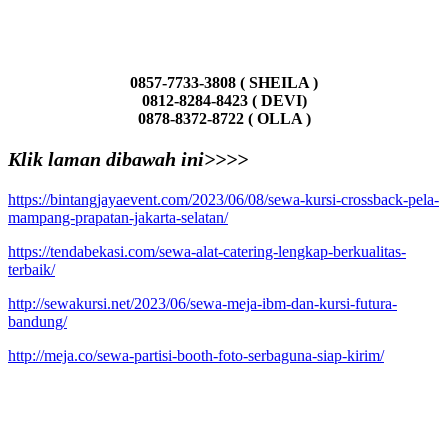
0857-7733-3808 ( SHEILA )
0812-8284-8423 ( DEVI)
0878-8372-8722 ( OLLA )
Klik laman dibawah ini>>>>
https://bintangjayaevent.com/2023/06/08/sewa-kursi-crossback-pela-
mampang-prapatan-jakarta-selatan/
https://tendabekasi.com/sewa-alat-catering-lengkap-berkualitas-
terbaik/
http://sewakursi.net/2023/06/sewa-meja-ibm-dan-kursi-futura-
bandung/
http://meja.co/sewa-partisi-booth-foto-serbaguna-siap-kirim/