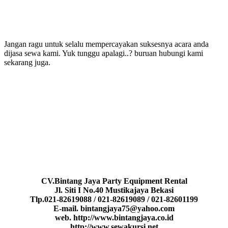
Jangan ragu untuk selalu mempercayakan suksesnya acara anda
dijasa sewa kami. Yuk tunggu apalagi..? buruan hubungi kami
sekarang juga.
CV.Bintang Jaya Party Equipment Rental
Jl. Siti I No.40 Mustikajaya Bekasi
Tlp.021-82619088 / 021-82619089 / 021-82601199
E-mail. bintangjaya75@yahoo.com
web. http://www.bintangjaya.co.id
http://www.sewakursi.net