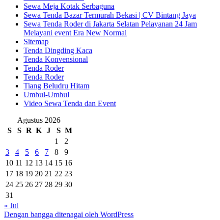
Sewa Meja Kotak Serbaguna
Sewa Tenda Bazar Termurah Bekasi | CV Bintang Jaya
Sewa Tenda Roder di Jakarta Selatan Pelayanan 24 Jam
Melayani event Era New Normal
Sitemap
Tenda Dingding Kaca
Tenda Konvensional
Tenda Roder
Tenda Roder
Tiang Beludru Hitam
Umbul-Umbul
Video Sewa Tenda dan Event
Agustus 2026
S
S
R
K
J
S
M
1
2
3
4
5
6
7
8
9
10
11
12
13
14
15
16
17
18
19
20
21
22
23
24
25
26
27
28
29
30
31
« Jul
Dengan bangga ditenagai oleh WordPress